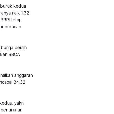
erburuk kedua
anya naik 1,32
i BBRI tetap
 penurunan
bunga bersih
ngkan BBCA
enaikan anggaran
encapai 34,32
kedua, yakni
n penurunan