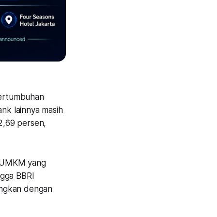
pertumbuhan
ank lainnya masih
2,69 persen,
it UMKM yang
ngga BBRI
ingkan dengan