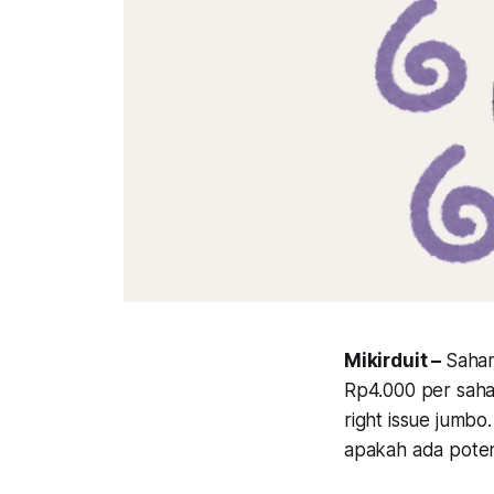
Mikirduit –
Saha
Rp4.000 per saha
right issue jumb
apakah ada poten