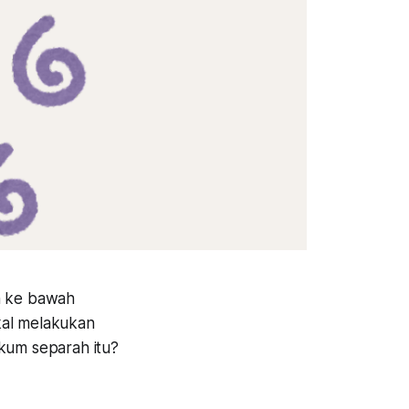
n ke bawah
kal melakukan
ukum separah itu?