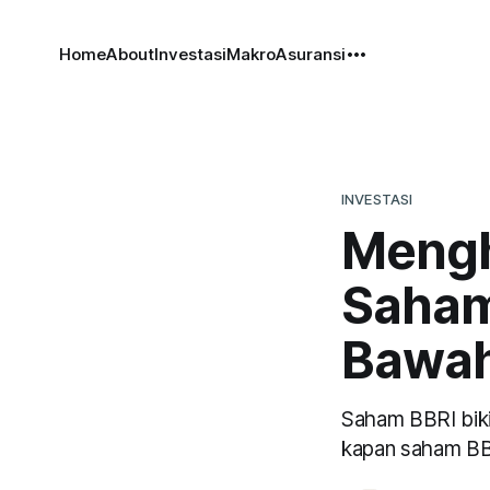
Home
About
Investasi
Makro
Asuransi
INVESTASI
Mengh
Saham
Bawah
Saham BBRI biki
kapan saham BBR