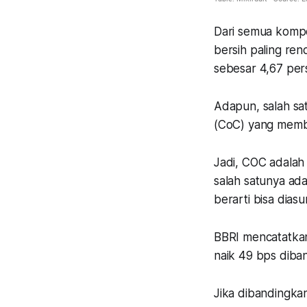
Dari semua komp
bersih paling re
sebesar 4,67 per
Adapun, salah sat
(CoC) yang memb
Jadi, COC adalah
salah satunya ada
berarti bisa diasu
BBRI mencatatkan
naik 49 bps dib
Jika dibandingka