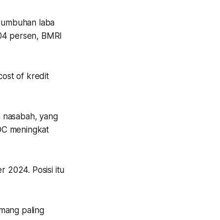
tumbuhan laba
,04 persen, BMRI
ost of kredit
a nasabah, yang
COC meningkat
2024. Posisi itu
emang paling