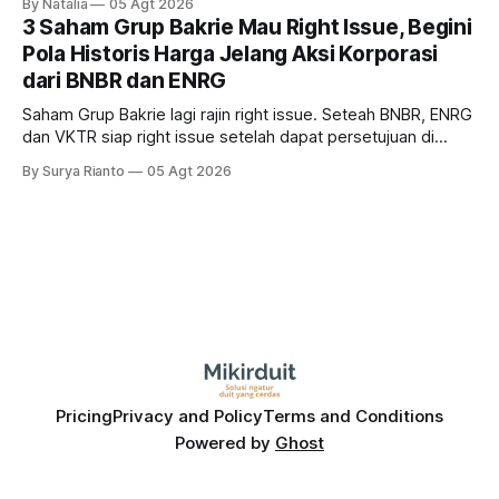
By Natalia
05 Agt 2026
diprediksi semakin terlihat mendekati 2027. Kira-kira gimana
3 Saham Grup Bakrie Mau Right Issue, Begini
prospeknya? apakah masih menarik dilirik sektor ini?
Pola Historis Harga Jelang Aksi Korporasi
dari BNBR dan ENRG
Saham Grup Bakrie lagi rajin right issue. Seteah BNBR, ENRG
dan VKTR siap right issue setelah dapat persetujuan di
RUPS. Tapi, JGLE masih belum dapat persetujuan. Begini
By Surya Rianto
05 Agt 2026
pola saham Grup Bakrie jelang right issue
Pricing
Privacy and Policy
Terms and Conditions
Powered by
Ghost