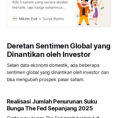
Ada 5 saham yang secara dividen
menarik, tapi harga sahamnya
cenderung sideways. Apakah
saham seperti ini menarik jadi
Mikirin Duit
Surya Rianto
pilihan? simak ulasannya di sini
Deretan Sentimen Global yang
Dinantikan oleh Investor
Selain data ekonomi domestik, ada beberapa
sentimen global yang dinantikan oleh investor dan
bisa mengubah prospek pasar saham.
Realisasi Jumlah Penurunan Suku
Bunga The Fed Sepanjang 2025