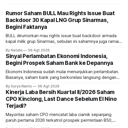
Rumor Saham BULL Mau Rights Issue Buat
Backdoor 30 Kapal LNG Grup Sinarmas,
Begini Faktanya
BULL dirumorkan mau rights issue buat backdoor armada
kapal milik grup Sinarmas, sebulan ini sahamnya juga ramai
sampai terbang 40 persenan. Gimana prospeknya? apakah
By Natalia
06 Agt 2026
masih menarik dilirik?
Sinyal Perlambatan Ekonomi Indonesia,
Begini Prospek Saham Bank ke Depannya
Ekonomi Indonesia sudah mulai menunjukkan perlambatan.
Biasanya, saham bank yang berkorelasi langsung dengan
dampak kinerja ekonomi. Lalu, bagaimana nasib saham
By Surya Rianto
06 Agt 2026
bank ke depannya?
Kinerja Laba Bersih Kuartal II/2026 Saham
CPO Kinclong, Last Dance Sebelum El Nino
Terjadi?
Mayoritas saham CPO mencatat laba ciamik sepanjang
paruh pertama 2026 terkatrol prospek permintaan B50,
tetapi risiko El-Nino yang potensi mempengaruhi produksi