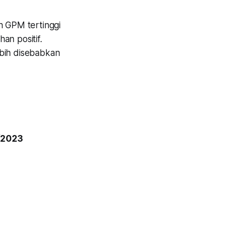
n GPM tertinggi
an positif.
ebih disebabkan
I/2023