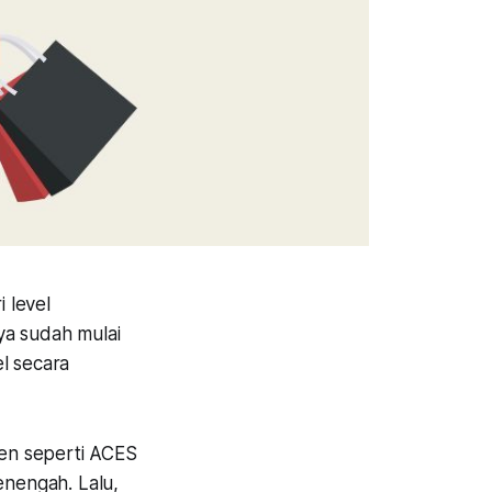
 level
ya sudah mulai
l secara
men seperti ACES
nengah. Lalu,