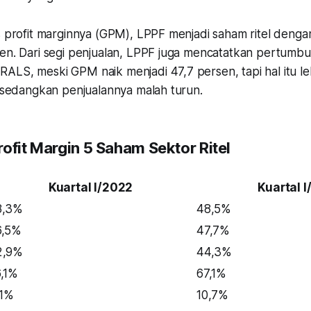
s profit marginnya (GPM), LPPF menjadi saham ritel denga
en. Dari segi penjualan, LPPF juga mencatatkan pertumbuh
ALS, meski GPM naik menjadi 47,7 persen, tapi hal itu l
, sedangkan penjualannya malah turun.
ofit Margin 5 Saham Sektor Ritel
Kuartal I/2022
Kuartal 
8,3%
48,5%
6,5%
47,7%
2,9%
44,3%
,1%
67,1%
,1%
10,7%