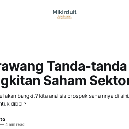
awang Tanda-tanda
gkitan Saham Sektor 
l akan bangkit? kita analisis prospek sahamnya di sin
ntuk dibeli?
nto
—
4 min read