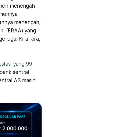
egmen menengah
gmennya
mennya menengah,
bk. (ERAA) yang
 juga. Kira-kira,
estasi yang 99
 bank sentral
entral AS masih