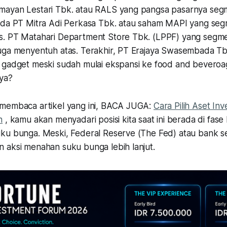
mayan Lestari Tbk. atau RALS yang pangsa pasarnya s
ada PT Mitra Adi Perkasa Tbk. atau saham MAPI yang se
s. PT Matahari Department Store Tbk. (LPPF) yang seg
uga menyentuh atas. Terakhir, PT Erajaya Swasembada T
 gadget meski sudah mulai ekspansi ke food and beveroage
ya?
membaca artikel yang ini, BACA JUGA:
Cara Pilih Aset Inv
n
, kamu akan menyadari posisi kita saat ini berada di fase
ku bunga. Meski, Federal Reserve (The Fed) atau bank s
 aksi menahan suku bunga lebih lanjut.