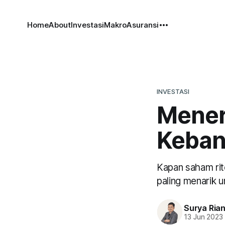
Home
About
Investasi
Makro
Asuransi
INVESTASI
Mener
Keban
Kapan saham rite
paling menarik u
Surya Ria
13 Jun 2023