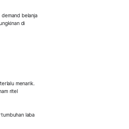
,
demand
belanja
mungkinan di
terlalu menarik.
ham ritel
rtumbuhan laba