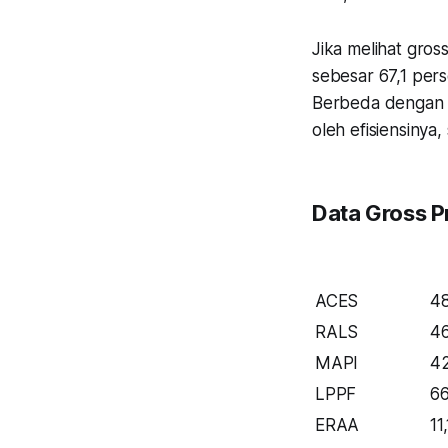
Jika melihat gros
sebesar 67,1 pers
Berbeda dengan R
oleh efisiensinya
Data Gross Pr
ACES
4
RALS
4
MAPI
4
LPPF
66
ERAA
11