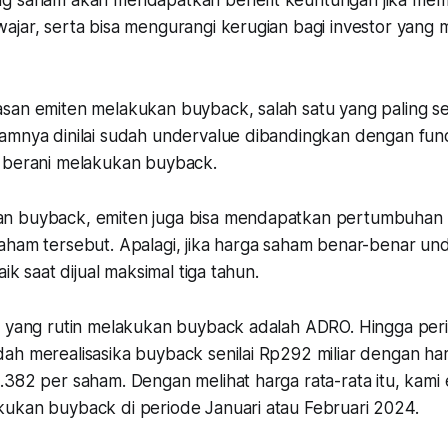
g saham akan mendapatkan benefit keuntungan jika memb
ajar, serta bisa mengurangi kerugian bagi investor yang 
san emiten melakukan buyback, salah satu yang paling se
amnya dinilai sudah undervalue dibandingkan dengan fun
n berani melakukan buyback.
 buyback, emiten juga bisa mendapatkan pertumbuhan k
aham tersebut. Apalagi, jika harga saham benar-benar und
aik saat dijual maksimal tiga tahun.
n yang rutin melakukan buyback adalah ADRO. Hingga peri
ah merealisasika buyback senilai Rp292 miliar dengan har
.382 per saham. Dengan melihat harga rata-rata itu, kami
ukan buyback di periode Januari atau Februari 2024.