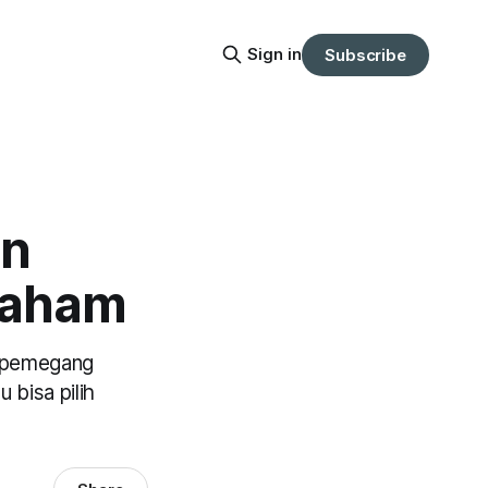
Sign in
Subscribe
en
 Saham
u pemegang
bisa pilih