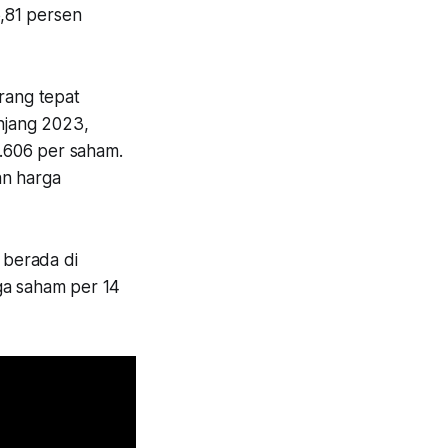
,81 persen
urang tepat
anjang 2023,
.606 per saham.
n harga
 berada di
ga saham per 14