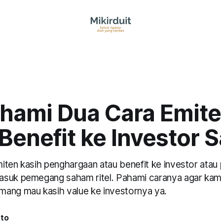
ami Dua Cara Emit
Benefit ke Investor
iten kasih penghargaan atau benefit ke investor ata
suk pemegang saham ritel. Pahami caranya agar kamu 
ang mau kasih value ke investornya ya.
nto