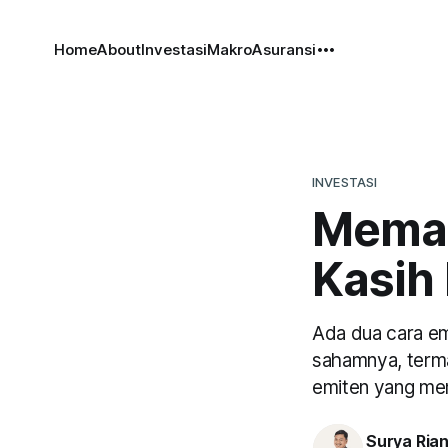
Home
About
Investasi
Makro
Asuransi
INVESTASI
Memah
Kasih 
Ada dua cara em
sahamnya, terma
emiten yang mem
Surya Ria