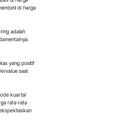
eli di harga
membeli di harga
ring adalah
damentalnya.
as yang positif
ervalue saat
ode kuartal
ga rata-rata
 ekspektasikan