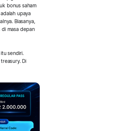
tuk bonus saham
 adalah upaya
lnya. Biasanya,
a di masa depan
tu sendiri.
reasury. Di