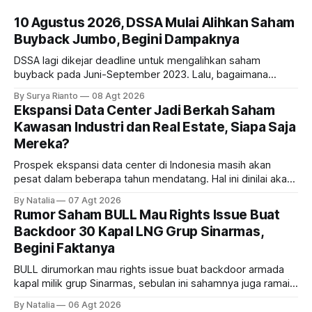
10 Agustus 2026, DSSA Mulai Alihkan Saham
Buyback Jumbo, Begini Dampaknya
DSSA lagi dikejar deadline untuk mengalihkan saham
buyback pada Juni-September 2023. Lalu, bagaimana
dampaknya kepada harga saham perseroan?
By Surya Rianto
08 Agt 2026
Ekspansi Data Center Jadi Berkah Saham
Kawasan Industri dan Real Estate, Siapa Saja
Mereka?
Prospek ekspansi data center di Indonesia masih akan
pesat dalam beberapa tahun mendatang. Hal ini dinilai akan
ikut memberikan cuan ke emiten kawasan industri dan real
By Natalia
07 Agt 2026
estate, ada siapa saja mereka?
Rumor Saham BULL Mau Rights Issue Buat
Backdoor 30 Kapal LNG Grup Sinarmas,
Begini Faktanya
BULL dirumorkan mau rights issue buat backdoor armada
kapal milik grup Sinarmas, sebulan ini sahamnya juga ramai
sampai terbang 40 persenan. Gimana prospeknya? apakah
By Natalia
06 Agt 2026
masih menarik dilirik?