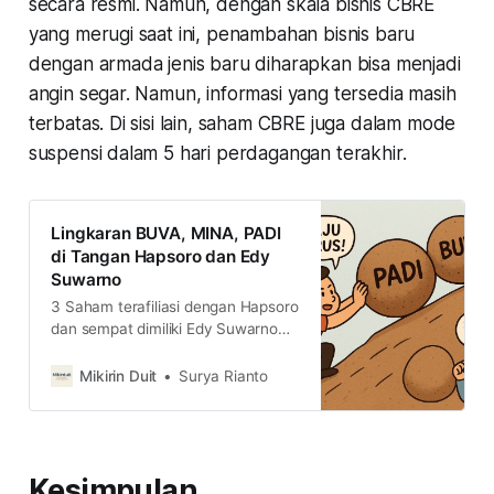
secara resmi. Namun, dengan skala bisnis CBRE
yang merugi saat ini, penambahan bisnis baru
dengan armada jenis baru diharapkan bisa menjadi
angin segar. Namun, informasi yang tersedia masih
terbatas. Di sisi lain, saham CBRE juga dalam mode
suspensi dalam 5 hari perdagangan terakhir.
Lingkaran BUVA, MINA, PADI
di Tangan Hapsoro dan Edy
Suwarno
3 Saham terafiliasi dengan Hapsoro
dan sempat dimiliki Edy Suwarno
kompak melakukan right issue. Jika
ditotal dengan perkiraan dari kami
Mikirin Duit
Surya Rianto
untuk right issue BUVA dan PADI,
estimasi total dana yang dihimpun
mencapai Rp600 miliar. Bagaiman
prospek ketiganya?
Kesimpulan