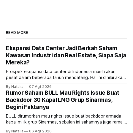
READ MORE
Ekspansi Data Center Jadi Berkah Saham
Kawasan Industri dan Real Estate, Siapa Saja
Mereka?
Prospek ekspansi data center di Indonesia masih akan
pesat dalam beberapa tahun mendatang. Hal ini dinilai akan
ikut memberikan cuan ke emiten kawasan industri dan real
By Natalia
07 Agt 2026
estate, ada siapa saja mereka?
Rumor Saham BULL Mau Rights Issue Buat
Backdoor 30 Kapal LNG Grup Sinarmas,
Begini Faktanya
BULL dirumorkan mau rights issue buat backdoor armada
kapal milik grup Sinarmas, sebulan ini sahamnya juga ramai
sampai terbang 40 persenan. Gimana prospeknya? apakah
By Natalia
06 Agt 2026