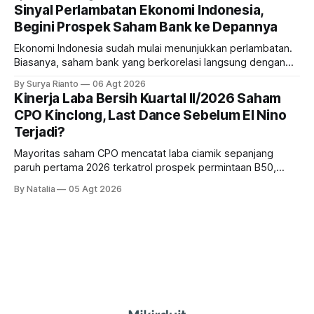
masih menarik dilirik?
Sinyal Perlambatan Ekonomi Indonesia,
Begini Prospek Saham Bank ke Depannya
Ekonomi Indonesia sudah mulai menunjukkan perlambatan.
Biasanya, saham bank yang berkorelasi langsung dengan
dampak kinerja ekonomi. Lalu, bagaimana nasib saham
By Surya Rianto
06 Agt 2026
bank ke depannya?
Kinerja Laba Bersih Kuartal II/2026 Saham
CPO Kinclong, Last Dance Sebelum El Nino
Terjadi?
Mayoritas saham CPO mencatat laba ciamik sepanjang
paruh pertama 2026 terkatrol prospek permintaan B50,
tetapi risiko El-Nino yang potensi mempengaruhi produksi
By Natalia
05 Agt 2026
diprediksi semakin terlihat mendekati 2027. Kira-kira gimana
prospeknya? apakah masih menarik dilirik sektor ini?