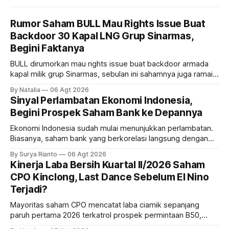
Rumor Saham BULL Mau Rights Issue Buat
Backdoor 30 Kapal LNG Grup Sinarmas,
Begini Faktanya
BULL dirumorkan mau rights issue buat backdoor armada
kapal milik grup Sinarmas, sebulan ini sahamnya juga ramai
sampai terbang 40 persenan. Gimana prospeknya? apakah
By Natalia
06 Agt 2026
masih menarik dilirik?
Sinyal Perlambatan Ekonomi Indonesia,
Begini Prospek Saham Bank ke Depannya
Ekonomi Indonesia sudah mulai menunjukkan perlambatan.
Biasanya, saham bank yang berkorelasi langsung dengan
dampak kinerja ekonomi. Lalu, bagaimana nasib saham
By Surya Rianto
06 Agt 2026
bank ke depannya?
Kinerja Laba Bersih Kuartal II/2026 Saham
CPO Kinclong, Last Dance Sebelum El Nino
Terjadi?
Mayoritas saham CPO mencatat laba ciamik sepanjang
paruh pertama 2026 terkatrol prospek permintaan B50,
tetapi risiko El-Nino yang potensi mempengaruhi produksi