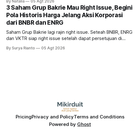
By Natalia
05 Agt 2026
diprediksi semakin terlihat mendekati 2027. Kira-kira gimana
3 Saham Grup Bakrie Mau Right Issue, Begini
prospeknya? apakah masih menarik dilirik sektor ini?
Pola Historis Harga Jelang Aksi Korporasi
dari BNBR dan ENRG
Saham Grup Bakrie lagi rajin right issue. Seteah BNBR, ENRG
dan VKTR siap right issue setelah dapat persetujuan di
RUPS. Tapi, JGLE masih belum dapat persetujuan. Begini
By Surya Rianto
05 Agt 2026
pola saham Grup Bakrie jelang right issue
Pricing
Privacy and Policy
Terms and Conditions
Powered by
Ghost