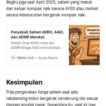
Begitu juga saat April 2025, saham yang masuk
dan keluar kompak naik karena IHSG atau market
secara keseluruhan bergerak kompak naik.
Penyebab Saham ADRO, AADI,
dan ADMR Meroket
Saham Grup ADRO mulai dari
ADMR hingga AADI mencatatkan
kenaikan. Secara sektoral, saham-
saham terkait bergerak cukup mix.
Mikirin Duit
Surya Rianto
Lalu, apa yang membuat saham
ADRO, AADI, dan ADMR naik?
Kesimpulan
Pola pergerakan harga saham saat ada
rebalancing index bergerak cenderung mix sesuai
dengan kondisi pasar. Sementara itu, saat ini (per