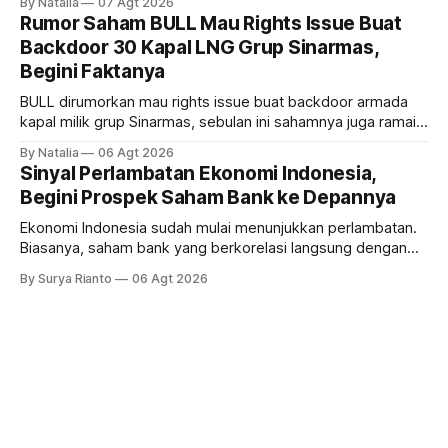
By Natalia
07 Agt 2026
estate, ada siapa saja mereka?
Rumor Saham BULL Mau Rights Issue Buat
Backdoor 30 Kapal LNG Grup Sinarmas,
Begini Faktanya
BULL dirumorkan mau rights issue buat backdoor armada
kapal milik grup Sinarmas, sebulan ini sahamnya juga ramai
sampai terbang 40 persenan. Gimana prospeknya? apakah
By Natalia
06 Agt 2026
masih menarik dilirik?
Sinyal Perlambatan Ekonomi Indonesia,
Begini Prospek Saham Bank ke Depannya
Ekonomi Indonesia sudah mulai menunjukkan perlambatan.
Biasanya, saham bank yang berkorelasi langsung dengan
dampak kinerja ekonomi. Lalu, bagaimana nasib saham
By Surya Rianto
06 Agt 2026
bank ke depannya?