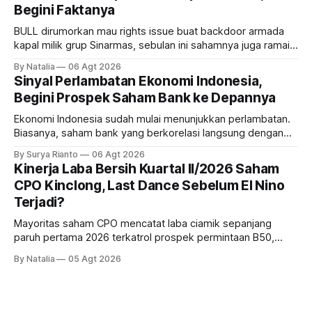
Begini Faktanya
BULL dirumorkan mau rights issue buat backdoor armada
kapal milik grup Sinarmas, sebulan ini sahamnya juga ramai
sampai terbang 40 persenan. Gimana prospeknya? apakah
By Natalia
06 Agt 2026
masih menarik dilirik?
Sinyal Perlambatan Ekonomi Indonesia,
Begini Prospek Saham Bank ke Depannya
Ekonomi Indonesia sudah mulai menunjukkan perlambatan.
Biasanya, saham bank yang berkorelasi langsung dengan
dampak kinerja ekonomi. Lalu, bagaimana nasib saham
By Surya Rianto
06 Agt 2026
bank ke depannya?
Kinerja Laba Bersih Kuartal II/2026 Saham
CPO Kinclong, Last Dance Sebelum El Nino
Terjadi?
Mayoritas saham CPO mencatat laba ciamik sepanjang
paruh pertama 2026 terkatrol prospek permintaan B50,
tetapi risiko El-Nino yang potensi mempengaruhi produksi
By Natalia
05 Agt 2026
diprediksi semakin terlihat mendekati 2027. Kira-kira gimana
prospeknya? apakah masih menarik dilirik sektor ini?