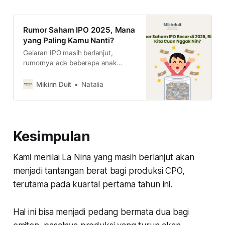
Rumor Saham IPO 2025, Mana
yang Paling Kamu Nanti?
Gelaran IPO masih berlanjut,
rumornya ada beberapa anak
usaha dari perusahaan
konglomerat sampai BUMN RI mau
Mikirin Duit
Natalia
listing tahun ini. Kira-kira mana
perusahaan yang paling menarik?
Kesimpulan
Kami menilai La Nina yang masih berlanjut akan
menjadi tantangan berat bagi produksi CPO,
terutama pada kuartal pertama tahun ini.
Hal ini bisa menjadi pedang bermata dua bagi