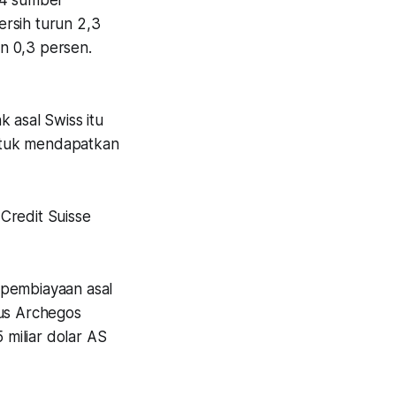
 4 sumber
rsih turun 2,3
n 0,3 persen.
 asal Swiss itu
 untuk mendapatkan
 Credit Suisse
n pembiayaan asal
sus Archegos
 miliar dolar AS