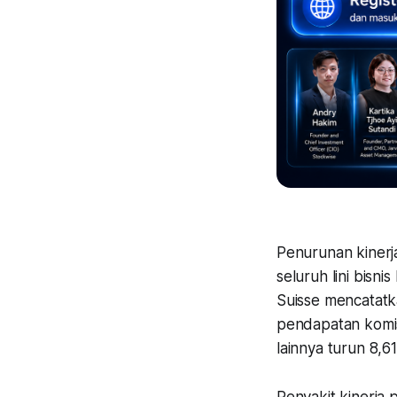
Penurunan kinerja
seluruh lini bisn
Suisse mencatatk
pendapatan komis
lainnya turun 8,6