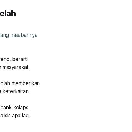
telah
 uang nasabahnya
reng, berarti
n masyarakat.
seolah memberikan
 keterkaitan.
 bank kolaps.
isis apa lagi