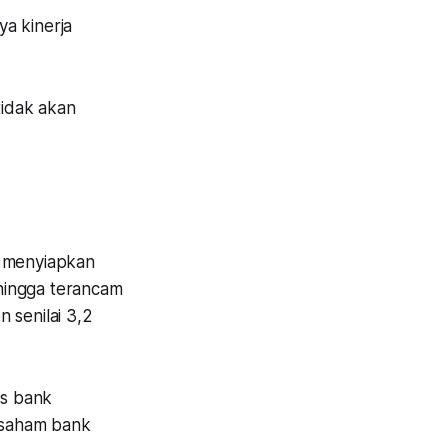
ya kinerja
idak akan
h menyiapkan
 hingga terancam
 senilai 3,2
as bank
r saham bank