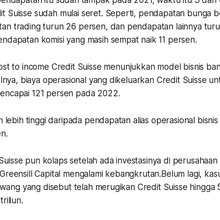
 pendapatan itu sudah tampak pada 2021, waktu itu 3 dari
t Suisse sudah mulai seret. Seperti, pendapatan bunga be
an trading turun 26 persen, dan pendapatan lainnya turu
endapatan komisi yang masih sempat naik 11 persen.
ost to income
Credit Suisse menunjukkan model bisnis bank
salnya, biaya operasional yang dikeluarkan Credit Suisse
encapai 121 persen pada 2022.
h lebih tinggi daripada pendapatan alias operasional bisnis
en.
dit Suisse pun kolaps setelah ada investasinya di perusahaa
 Greensill Capital mengalami kebangkrutan.Belum lagi, ka
l Hwang yang disebut telah merugikan Credit Suisse hingga 5
riliun.