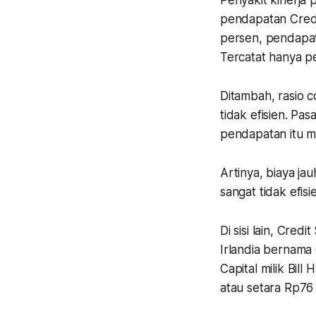
Penyakit kinerja
pendapatan Credi
persen, pendapat
Tercatat hanya p
Ditambah, rasio
c
tidak efisien. Pa
pendapatan itu m
Artinya, biaya jau
sangat tidak efisi
Di sisi lain, Cre
Irlandia bernama
Capital milik Bil
atau setara Rp76 t