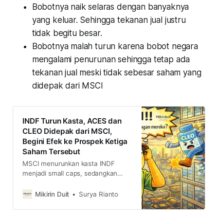
Bobotnya naik selaras dengan banyaknya
yang keluar. Sehingga tekanan jual justru
tidak begitu besar.
Bobotnya malah turun karena bobot negara
mengalami penurunan sehingga tetap ada
tekanan jual meski tidak sebesar saham yang
didepak dari MSCI
INDF Turun Kasta, ACES dan
CLEO Didepak dari MSCI,
Begini Efek ke Prospek Ketiga
Saham Tersebut
MSCI menurunkan kasta INDF
menjadi small caps, sedangkan
ACES dan CLEO didepak dari
indeks. Lalu, apa efeknya terhadap
Mikirin Duit
Surya Rianto
prospek ketiga saham tersebut?
kami jelaskan secara teknis di sini