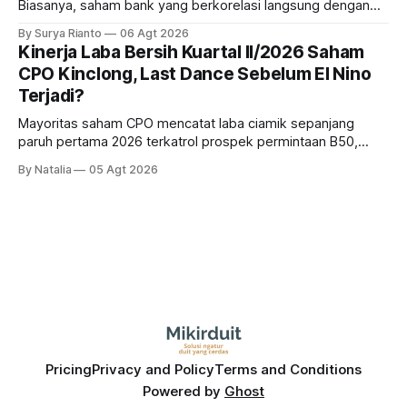
Biasanya, saham bank yang berkorelasi langsung dengan
dampak kinerja ekonomi. Lalu, bagaimana nasib saham
By Surya Rianto
06 Agt 2026
bank ke depannya?
Kinerja Laba Bersih Kuartal II/2026 Saham
CPO Kinclong, Last Dance Sebelum El Nino
Terjadi?
Mayoritas saham CPO mencatat laba ciamik sepanjang
paruh pertama 2026 terkatrol prospek permintaan B50,
tetapi risiko El-Nino yang potensi mempengaruhi produksi
By Natalia
05 Agt 2026
diprediksi semakin terlihat mendekati 2027. Kira-kira gimana
prospeknya? apakah masih menarik dilirik sektor ini?
Pricing
Privacy and Policy
Terms and Conditions
Powered by
Ghost