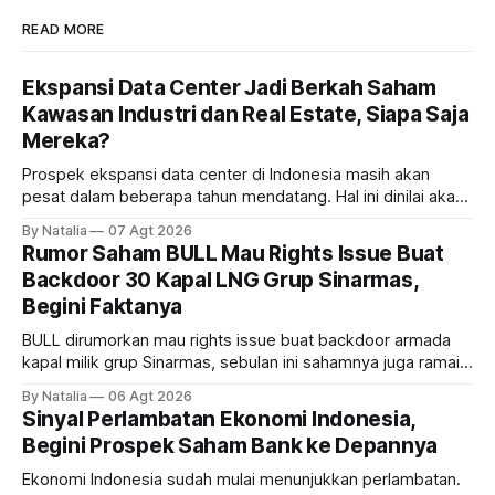
READ MORE
Ekspansi Data Center Jadi Berkah Saham
Kawasan Industri dan Real Estate, Siapa Saja
Mereka?
Prospek ekspansi data center di Indonesia masih akan
pesat dalam beberapa tahun mendatang. Hal ini dinilai akan
ikut memberikan cuan ke emiten kawasan industri dan real
By Natalia
07 Agt 2026
estate, ada siapa saja mereka?
Rumor Saham BULL Mau Rights Issue Buat
Backdoor 30 Kapal LNG Grup Sinarmas,
Begini Faktanya
BULL dirumorkan mau rights issue buat backdoor armada
kapal milik grup Sinarmas, sebulan ini sahamnya juga ramai
sampai terbang 40 persenan. Gimana prospeknya? apakah
By Natalia
06 Agt 2026
masih menarik dilirik?
Sinyal Perlambatan Ekonomi Indonesia,
Begini Prospek Saham Bank ke Depannya
Ekonomi Indonesia sudah mulai menunjukkan perlambatan.