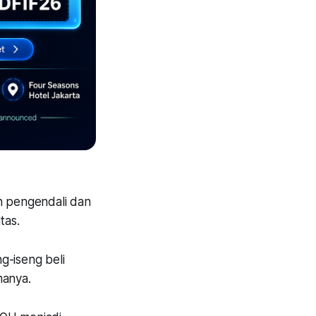
h pengendali dan
tas.
g-iseng beli
manya.