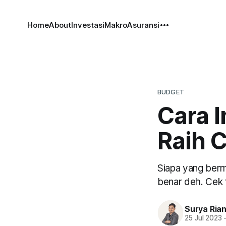
Home
About
Investasi
Makro
Asuransi
BUDGET
Cara I
Raih 
Siapa yang berm
benar deh. Cek f
Surya Ria
25 Jul 2023