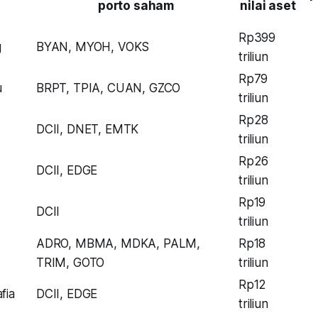
porto saham
nilai aset
Rp399
g
BYAN, MYOH, VOKS
triliun
Rp79
u
BRPT, TPIA, CUAN, GZCO
triliun
Rp28
DCII, DNET, EMTK
triliun
Rp26
DCII, EDGE
triliun
Rp19
DCII
triliun
ADRO, MBMA, MDKA, PALM,
Rp18
TRIM, GOTO
triliun
Rp12
fia
DCII, EDGE
triliun