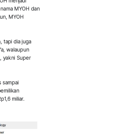
YOH menjadi
2, nama MYOH dan
amun, MYOH
tapi dia juga
Ya, walaupun
, yakni Super
s sampai
pemilikan
,6 miliar.