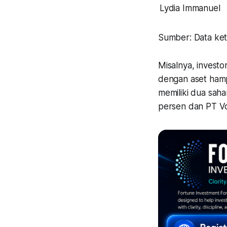
Lydia Immanuel
Sumber: Data ke
Misalnya, investo
dengan aset hamp
memiliki dua sah
persen dan PT Vo