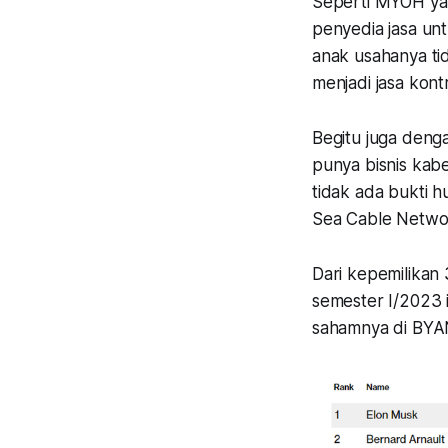
Seperti MYOH yan
penyedia jasa u
anak usahanya ti
menjadi jasa kont
Begitu juga deng
punya bisnis kab
tidak ada bukti 
Sea Cable Networ
Dari kepemilikan
semester I/2023 in
sahamnya di BYAN