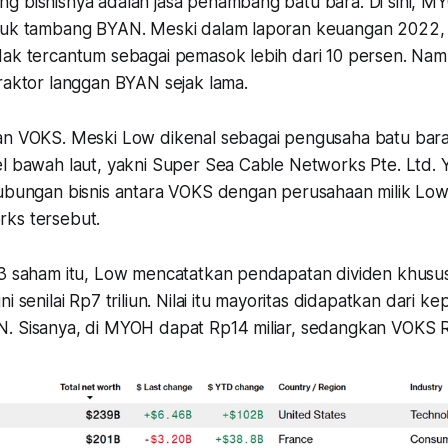
g bisnisnya adalah jasa penambang batu bara. Di sini, M
ntuk tambang BYAN. Meski dalam laporan keuangan 202
dak tercantum sebagai pemasok lebih dari 10 persen. N
raktor langgan BYAN sejak lama.
an VOKS. Meski Low dikenal sebagai pengusaha batu bara, 
el bawah laut, yakni Super Sea Cable Networks Pte. Ltd. 
hubungan bisnis antara VOKS dengan perusahaan milik Low
ks tersebut.
 3 saham itu, Low mencatatkan pendapatan dividen khusu
i senilai Rp7 triliun. Nilai itu mayoritas didapatkan dari ke
. Sisanya, di MYOH dapat Rp14 miliar, sedangkan VOKS Rp1