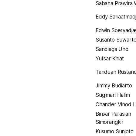
Sabana Prawira W
Eddy Sariaatmad
Edwin Soeryadja
Susanto Suwart
Sandiaga Uno
Yulisar Khiat
Tandean Rustan
Jimmy Budiarto
Sugiman Halim
Chander Vinod L
Binsar Parasian
Simorangkir
Kusumo Sunjoto