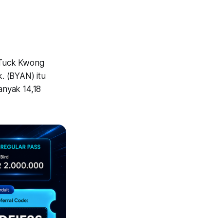
w Tuck Kwong
. (BYAN) itu
anyak 14,18