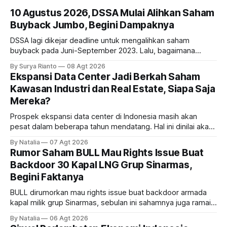
10 Agustus 2026, DSSA Mulai Alihkan Saham
Buyback Jumbo, Begini Dampaknya
DSSA lagi dikejar deadline untuk mengalihkan saham
buyback pada Juni-September 2023. Lalu, bagaimana
dampaknya kepada harga saham perseroan?
By Surya Rianto
08 Agt 2026
Ekspansi Data Center Jadi Berkah Saham
Kawasan Industri dan Real Estate, Siapa Saja
Mereka?
Prospek ekspansi data center di Indonesia masih akan
pesat dalam beberapa tahun mendatang. Hal ini dinilai akan
ikut memberikan cuan ke emiten kawasan industri dan real
By Natalia
07 Agt 2026
estate, ada siapa saja mereka?
Rumor Saham BULL Mau Rights Issue Buat
Backdoor 30 Kapal LNG Grup Sinarmas,
Begini Faktanya
BULL dirumorkan mau rights issue buat backdoor armada
kapal milik grup Sinarmas, sebulan ini sahamnya juga ramai
sampai terbang 40 persenan. Gimana prospeknya? apakah
By Natalia
06 Agt 2026
masih menarik dilirik?