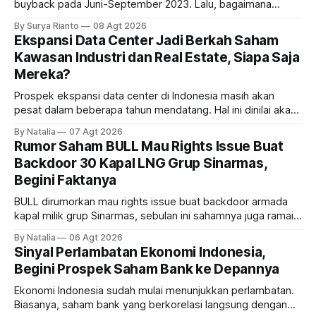
buyback pada Juni-September 2023. Lalu, bagaimana
dampaknya kepada harga saham perseroan?
By Surya Rianto
08 Agt 2026
Ekspansi Data Center Jadi Berkah Saham
Kawasan Industri dan Real Estate, Siapa Saja
Mereka?
Prospek ekspansi data center di Indonesia masih akan
pesat dalam beberapa tahun mendatang. Hal ini dinilai akan
ikut memberikan cuan ke emiten kawasan industri dan real
By Natalia
07 Agt 2026
estate, ada siapa saja mereka?
Rumor Saham BULL Mau Rights Issue Buat
Backdoor 30 Kapal LNG Grup Sinarmas,
Begini Faktanya
BULL dirumorkan mau rights issue buat backdoor armada
kapal milik grup Sinarmas, sebulan ini sahamnya juga ramai
sampai terbang 40 persenan. Gimana prospeknya? apakah
By Natalia
06 Agt 2026
masih menarik dilirik?
Sinyal Perlambatan Ekonomi Indonesia,
Begini Prospek Saham Bank ke Depannya
Ekonomi Indonesia sudah mulai menunjukkan perlambatan.
Biasanya, saham bank yang berkorelasi langsung dengan