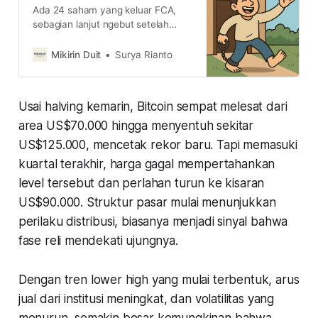
Ada 24 saham yang keluar FCA,
sebagian lanjut ngebut setelah
pergerakan harganya cenderung
terbatas. Lalu, bagaimana dengan
Mikirin Duit
Surya Rianto
prospek ke depannya? simak
selengkapnya di sini
Usai
halving
kemarin, Bitcoin sempat melesat dari
area US$70.000 hingga menyentuh sekitar
US$125.000, mencetak rekor baru. Tapi memasuki
kuartal terakhir, harga gagal mempertahankan
level tersebut dan perlahan turun ke kisaran
US$90.000. Struktur pasar mulai menunjukkan
perilaku distribusi, biasanya menjadi sinyal bahwa
fase reli mendekati ujungnya.
Dengan tren
lower high
yang mulai terbentuk, arus
jual dari institusi meningkat, dan volatilitas yang
menurun, semakin besar kemungkinan bahwa