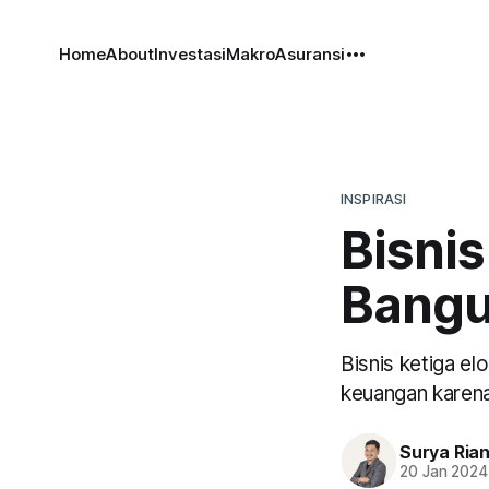
Home
About
Investasi
Makro
Asuransi
INSPIRASI
Bisnis
Bangu
Bisnis ketiga el
keuangan karena
Surya Ria
20 Jan 2024