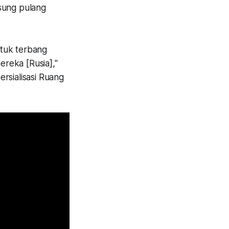
gsung pulang
ntuk terbang
reka [Rusia],"
rsialisasi Ruang