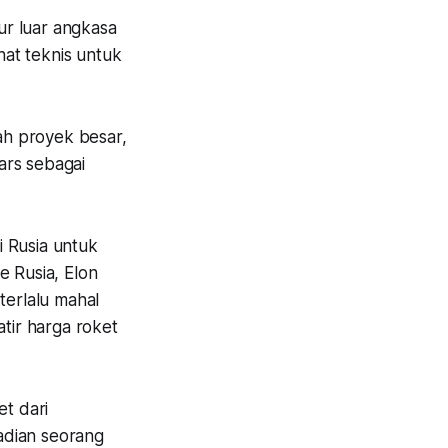
ur luar angkasa
hat teknis untuk
ah proyek besar,
ars sebagai
i Rusia untuk
e Rusia, Elon
terlalu mahal
atir harga roket
et dari
jadian seorang