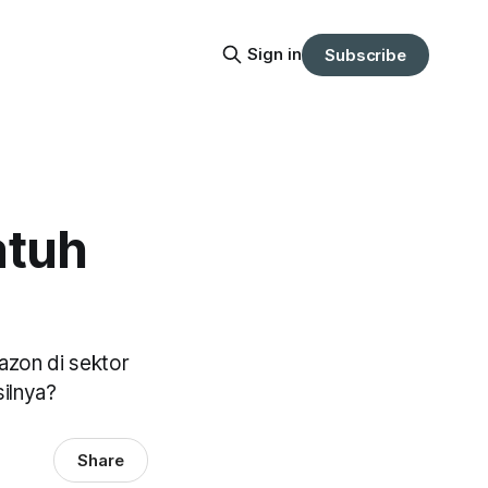
Sign in
Subscribe
atuh
mazon di sektor
ilnya?
Share