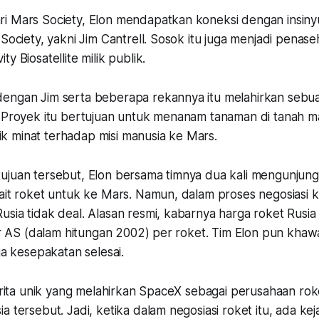
i Mars Society, Elon mendapatkan koneksi dengan insiny
 Society, yakni Jim Cantrell. Sosok itu juga menjadi penase
y Biosatellite milik publik.
engan Jim serta beberapa rekannya itu melahirkan sebu
. Proyek itu bertujuan untuk menanam tanaman di tanah m
 minat terhadap misi manusia ke Mars.
ujuan tersebut, Elon bersama timnya dua kali mengunjung
ait roket untuk ke Mars. Namun, dalam proses negosiasi k
sia tidak deal. Alasan resmi, kabarnya harga roket Rusia 
lar AS (dalam hitungan 2002) per roket. Tim Elon pun khaw
gga kesepakatan selesai.
cerita unik yang melahirkan SpaceX sebagai perusahaan rok
a tersebut. Jadi, ketika dalam negosiasi roket itu, ada ke