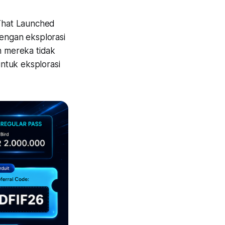
 That Launched
engan eksplorasi
n mereka tidak
untuk eksplorasi