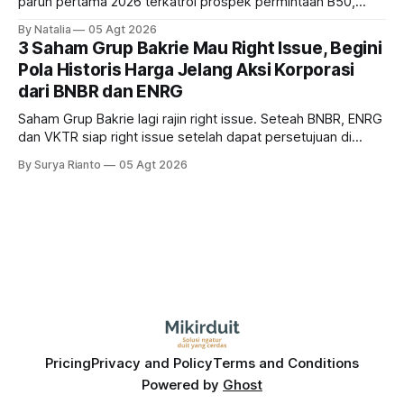
paruh pertama 2026 terkatrol prospek permintaan B50,
tetapi risiko El-Nino yang potensi mempengaruhi produksi
By Natalia
05 Agt 2026
diprediksi semakin terlihat mendekati 2027. Kira-kira gimana
3 Saham Grup Bakrie Mau Right Issue, Begini
prospeknya? apakah masih menarik dilirik sektor ini?
Pola Historis Harga Jelang Aksi Korporasi
dari BNBR dan ENRG
Saham Grup Bakrie lagi rajin right issue. Seteah BNBR, ENRG
dan VKTR siap right issue setelah dapat persetujuan di
RUPS. Tapi, JGLE masih belum dapat persetujuan. Begini
By Surya Rianto
05 Agt 2026
pola saham Grup Bakrie jelang right issue
Pricing
Privacy and Policy
Terms and Conditions
Powered by
Ghost