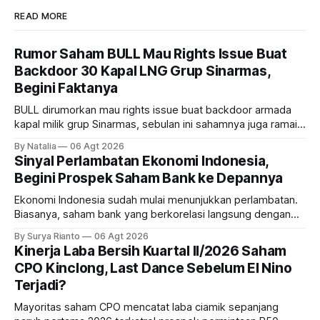
READ MORE
Rumor Saham BULL Mau Rights Issue Buat
Backdoor 30 Kapal LNG Grup Sinarmas,
Begini Faktanya
BULL dirumorkan mau rights issue buat backdoor armada
kapal milik grup Sinarmas, sebulan ini sahamnya juga ramai
sampai terbang 40 persenan. Gimana prospeknya? apakah
By Natalia
06 Agt 2026
masih menarik dilirik?
Sinyal Perlambatan Ekonomi Indonesia,
Begini Prospek Saham Bank ke Depannya
Ekonomi Indonesia sudah mulai menunjukkan perlambatan.
Biasanya, saham bank yang berkorelasi langsung dengan
dampak kinerja ekonomi. Lalu, bagaimana nasib saham
By Surya Rianto
06 Agt 2026
bank ke depannya?
Kinerja Laba Bersih Kuartal II/2026 Saham
CPO Kinclong, Last Dance Sebelum El Nino
Terjadi?
Mayoritas saham CPO mencatat laba ciamik sepanjang