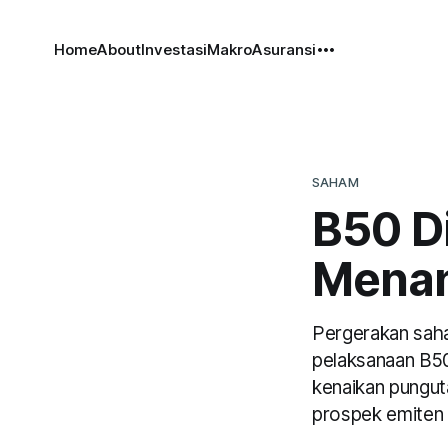
Home
About
Investasi
Makro
Asuransi
SAHAM
B50 D
Menan
Pergerakan sah
pelaksanaan B50
kenaikan pungut
prospek emiten 