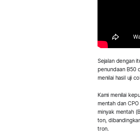
Sejalan dengan i
penundaan B50 d
menilai hasil uji 
Kami menilai kep
mentah dan CPO ma
minyak mentah (B
ton, dibandingka
tron.