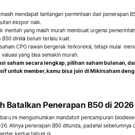
masih mendapat tantangan permintaan dari penerapan B
utan ekspor naik.
k mentah yang masih murah membuat urgensi pemerintah
50 dinilai belum terlalu kuat.
saham CPO rawan bergerak terkoreksi, tetapi mulai mena
n valuasi yang bisa semakin murah.
usi saham secara lengkap, pilihan saham bulanan, dan
if untuk member, kamu bisa join di Mikirsaham den
h Batalkan Penerapan B50 di 202
-baru ini mengumumkan mandatori pencampuran biodiesel
026. Atinya penerapan B50 ditunda, padahal sebelumnya d
mester kedua tahuni ni.