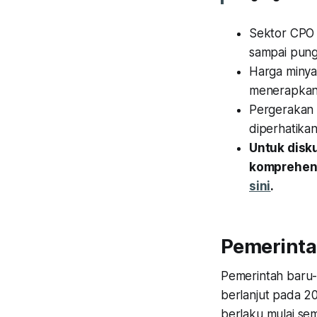
Sektor CPO 
sampai pung
Harga minya
menerapkan B
Pergerakan 
diperhatika
Untuk disk
komprehens
sini
.
Pemerinta
Pemerintah baru
berlanjut pada 2
berlaku mulai se