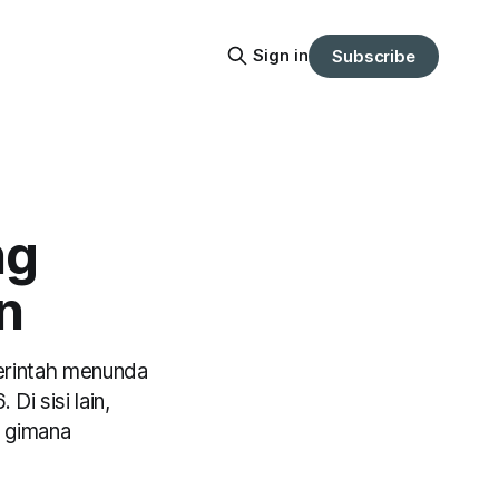
Sign in
Subscribe
ng
n
erintah menunda
i sisi lain,
a gimana