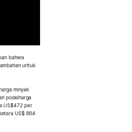
skan bahwa
tambahan untuk
 harga minyak
ri posisiharga
ara US$472 per
 setara US$ 864