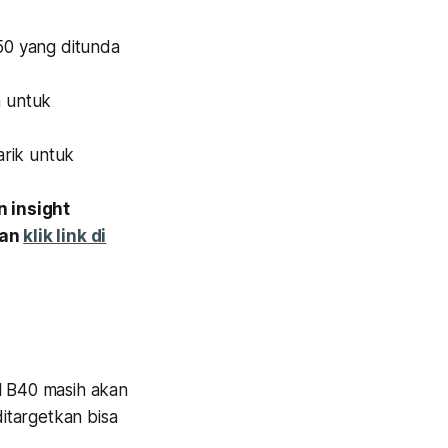
50 yang ditunda
 untuk
rik untuk
 insight
gan
klik link di
6
 B40 masih akan
itargetkan bisa