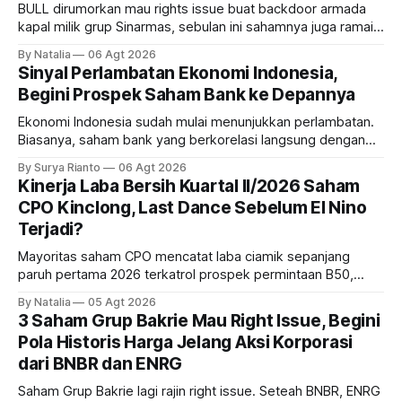
BULL dirumorkan mau rights issue buat backdoor armada
kapal milik grup Sinarmas, sebulan ini sahamnya juga ramai
sampai terbang 40 persenan. Gimana prospeknya? apakah
By Natalia
06 Agt 2026
masih menarik dilirik?
Sinyal Perlambatan Ekonomi Indonesia,
Begini Prospek Saham Bank ke Depannya
Ekonomi Indonesia sudah mulai menunjukkan perlambatan.
Biasanya, saham bank yang berkorelasi langsung dengan
dampak kinerja ekonomi. Lalu, bagaimana nasib saham
By Surya Rianto
06 Agt 2026
bank ke depannya?
Kinerja Laba Bersih Kuartal II/2026 Saham
CPO Kinclong, Last Dance Sebelum El Nino
Terjadi?
Mayoritas saham CPO mencatat laba ciamik sepanjang
paruh pertama 2026 terkatrol prospek permintaan B50,
tetapi risiko El-Nino yang potensi mempengaruhi produksi
By Natalia
05 Agt 2026
diprediksi semakin terlihat mendekati 2027. Kira-kira gimana
3 Saham Grup Bakrie Mau Right Issue, Begini
prospeknya? apakah masih menarik dilirik sektor ini?
Pola Historis Harga Jelang Aksi Korporasi
dari BNBR dan ENRG
Saham Grup Bakrie lagi rajin right issue. Seteah BNBR, ENRG