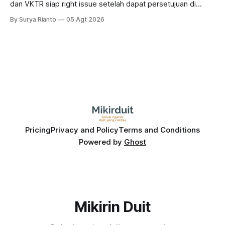
dan VKTR siap right issue setelah dapat persetujuan di
RUPS. Tapi, JGLE masih belum dapat persetujuan. Begini
By Surya Rianto
05 Agt 2026
pola saham Grup Bakrie jelang right issue
Pricing
Privacy and Policy
Terms and Conditions
Powered by
Ghost
Mikirin Duit