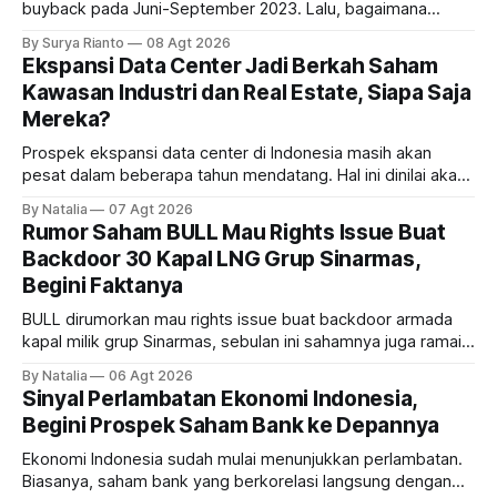
buyback pada Juni-September 2023. Lalu, bagaimana
dampaknya kepada harga saham perseroan?
By Surya Rianto
08 Agt 2026
Ekspansi Data Center Jadi Berkah Saham
Kawasan Industri dan Real Estate, Siapa Saja
Mereka?
Prospek ekspansi data center di Indonesia masih akan
pesat dalam beberapa tahun mendatang. Hal ini dinilai akan
ikut memberikan cuan ke emiten kawasan industri dan real
By Natalia
07 Agt 2026
estate, ada siapa saja mereka?
Rumor Saham BULL Mau Rights Issue Buat
Backdoor 30 Kapal LNG Grup Sinarmas,
Begini Faktanya
BULL dirumorkan mau rights issue buat backdoor armada
kapal milik grup Sinarmas, sebulan ini sahamnya juga ramai
sampai terbang 40 persenan. Gimana prospeknya? apakah
By Natalia
06 Agt 2026
masih menarik dilirik?
Sinyal Perlambatan Ekonomi Indonesia,
Begini Prospek Saham Bank ke Depannya
Ekonomi Indonesia sudah mulai menunjukkan perlambatan.
Biasanya, saham bank yang berkorelasi langsung dengan