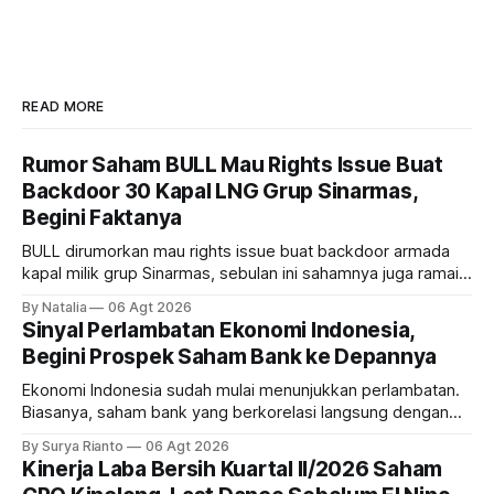
READ MORE
Rumor Saham BULL Mau Rights Issue Buat
Backdoor 30 Kapal LNG Grup Sinarmas,
Begini Faktanya
BULL dirumorkan mau rights issue buat backdoor armada
kapal milik grup Sinarmas, sebulan ini sahamnya juga ramai
sampai terbang 40 persenan. Gimana prospeknya? apakah
By Natalia
06 Agt 2026
masih menarik dilirik?
Sinyal Perlambatan Ekonomi Indonesia,
Begini Prospek Saham Bank ke Depannya
Ekonomi Indonesia sudah mulai menunjukkan perlambatan.
Biasanya, saham bank yang berkorelasi langsung dengan
dampak kinerja ekonomi. Lalu, bagaimana nasib saham
By Surya Rianto
06 Agt 2026
bank ke depannya?
Kinerja Laba Bersih Kuartal II/2026 Saham