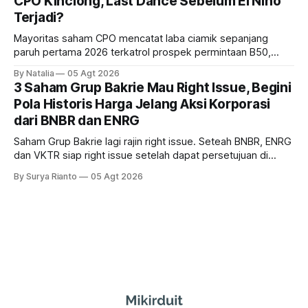
CPO Kinclong, Last Dance Sebelum El Nino
Terjadi?
Mayoritas saham CPO mencatat laba ciamik sepanjang
paruh pertama 2026 terkatrol prospek permintaan B50,
tetapi risiko El-Nino yang potensi mempengaruhi produksi
By Natalia
05 Agt 2026
diprediksi semakin terlihat mendekati 2027. Kira-kira gimana
3 Saham Grup Bakrie Mau Right Issue, Begini
prospeknya? apakah masih menarik dilirik sektor ini?
Pola Historis Harga Jelang Aksi Korporasi
dari BNBR dan ENRG
Saham Grup Bakrie lagi rajin right issue. Seteah BNBR, ENRG
dan VKTR siap right issue setelah dapat persetujuan di
RUPS. Tapi, JGLE masih belum dapat persetujuan. Begini
By Surya Rianto
05 Agt 2026
pola saham Grup Bakrie jelang right issue