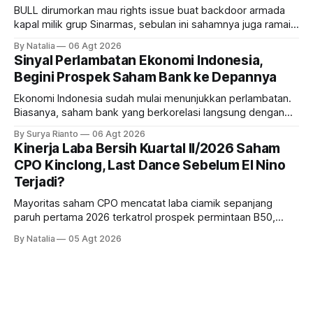
BULL dirumorkan mau rights issue buat backdoor armada
kapal milik grup Sinarmas, sebulan ini sahamnya juga ramai
sampai terbang 40 persenan. Gimana prospeknya? apakah
By Natalia
06 Agt 2026
masih menarik dilirik?
Sinyal Perlambatan Ekonomi Indonesia,
Begini Prospek Saham Bank ke Depannya
Ekonomi Indonesia sudah mulai menunjukkan perlambatan.
Biasanya, saham bank yang berkorelasi langsung dengan
dampak kinerja ekonomi. Lalu, bagaimana nasib saham
By Surya Rianto
06 Agt 2026
bank ke depannya?
Kinerja Laba Bersih Kuartal II/2026 Saham
CPO Kinclong, Last Dance Sebelum El Nino
Terjadi?
Mayoritas saham CPO mencatat laba ciamik sepanjang
paruh pertama 2026 terkatrol prospek permintaan B50,
tetapi risiko El-Nino yang potensi mempengaruhi produksi
By Natalia
05 Agt 2026
diprediksi semakin terlihat mendekati 2027. Kira-kira gimana
prospeknya? apakah masih menarik dilirik sektor ini?