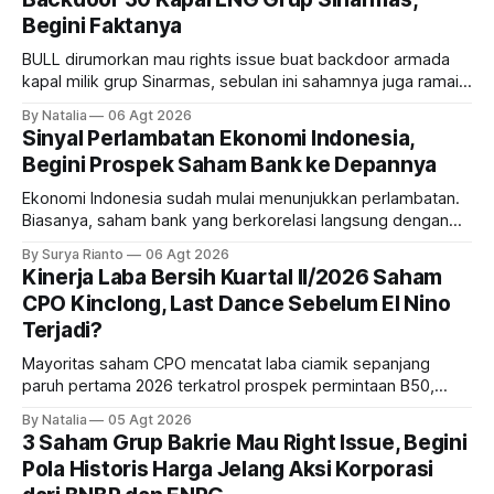
Begini Faktanya
BULL dirumorkan mau rights issue buat backdoor armada
kapal milik grup Sinarmas, sebulan ini sahamnya juga ramai
sampai terbang 40 persenan. Gimana prospeknya? apakah
By Natalia
06 Agt 2026
masih menarik dilirik?
Sinyal Perlambatan Ekonomi Indonesia,
Begini Prospek Saham Bank ke Depannya
Ekonomi Indonesia sudah mulai menunjukkan perlambatan.
Biasanya, saham bank yang berkorelasi langsung dengan
dampak kinerja ekonomi. Lalu, bagaimana nasib saham
By Surya Rianto
06 Agt 2026
bank ke depannya?
Kinerja Laba Bersih Kuartal II/2026 Saham
CPO Kinclong, Last Dance Sebelum El Nino
Terjadi?
Mayoritas saham CPO mencatat laba ciamik sepanjang
paruh pertama 2026 terkatrol prospek permintaan B50,
tetapi risiko El-Nino yang potensi mempengaruhi produksi
By Natalia
05 Agt 2026
diprediksi semakin terlihat mendekati 2027. Kira-kira gimana
3 Saham Grup Bakrie Mau Right Issue, Begini
prospeknya? apakah masih menarik dilirik sektor ini?
Pola Historis Harga Jelang Aksi Korporasi