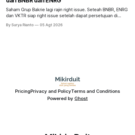
dari BNBR dan ENRG
Saham Grup Bakrie lagi rajin right issue. Seteah BNBR, ENRG
dan VKTR siap right issue setelah dapat persetujuan di
RUPS. Tapi, JGLE masih belum dapat persetujuan. Begini
By Surya Rianto
05 Agt 2026
pola saham Grup Bakrie jelang right issue
Pricing
Privacy and Policy
Terms and Conditions
Powered by
Ghost