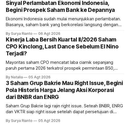
Sinyal Perlambatan Ekonomi Indonesia,
Begini Prospek Saham Bank ke Depannya
Ekonomi Indonesia sudah mulai menunjukkan perlambatan.
Biasanya, saham bank yang berkorelasi langsung dengan
dampak kinerja ekonomi. Lalu, bagaimana nasib saham
By Surya Rianto
06 Agt 2026
bank ke depannya?
Kinerja Laba Bersih Kuartal II/2026 Saham
CPO Kinclong, Last Dance Sebelum El Nino
Terjadi?
Mayoritas saham CPO mencatat laba ciamik sepanjang
paruh pertama 2026 terkatrol prospek permintaan B50,
tetapi risiko El-Nino yang potensi mempengaruhi produksi
By Natalia
05 Agt 2026
diprediksi semakin terlihat mendekati 2027. Kira-kira gimana
3 Saham Grup Bakrie Mau Right Issue, Begini
prospeknya? apakah masih menarik dilirik sektor ini?
Pola Historis Harga Jelang Aksi Korporasi
dari BNBR dan ENRG
Saham Grup Bakrie lagi rajin right issue. Seteah BNBR, ENRG
dan VKTR siap right issue setelah dapat persetujuan di
RUPS. Tapi, JGLE masih belum dapat persetujuan. Begini
By Surya Rianto
05 Agt 2026
pola saham Grup Bakrie jelang right issue