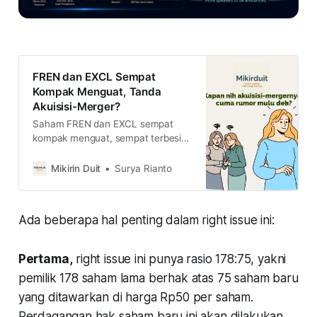
FREN dan EXCL Sempat
Kompak Menguat, Tanda
Akuisisi-Merger?
Saham FREN dan EXCL sempat
kompak menguat, sempat terbesit
apakah informasi akuisisi-merger
siap announce. Ternyata, begini
Mikirin Duit
Surya Rianto
fakta sesungguhnya.
Ada beberapa hal penting dalam right issue ini:
Pertama,
right issue ini punya rasio 178:75, yakni
pemilik 178 saham lama berhak atas 75 saham baru
yang ditawarkan di harga Rp50 per saham.
Perdagangan hak saham baru ini akan dilakukan