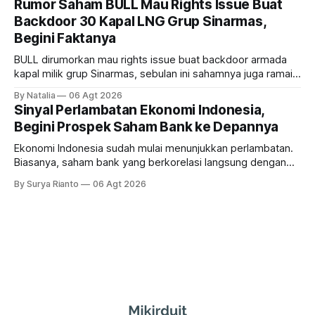
Rumor Saham BULL Mau Rights Issue Buat
Backdoor 30 Kapal LNG Grup Sinarmas,
Begini Faktanya
BULL dirumorkan mau rights issue buat backdoor armada
kapal milik grup Sinarmas, sebulan ini sahamnya juga ramai
sampai terbang 40 persenan. Gimana prospeknya? apakah
By Natalia
06 Agt 2026
masih menarik dilirik?
Sinyal Perlambatan Ekonomi Indonesia,
Begini Prospek Saham Bank ke Depannya
Ekonomi Indonesia sudah mulai menunjukkan perlambatan.
Biasanya, saham bank yang berkorelasi langsung dengan
dampak kinerja ekonomi. Lalu, bagaimana nasib saham
By Surya Rianto
06 Agt 2026
bank ke depannya?