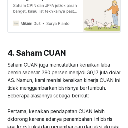
Saham CPIN dan JPFA jeblok parah
banget, kalau liat teknikalnya pasti
agak serem ya. Nah, untuk itu, kami
akan bongkar kenapa mereka
Mikirin Duit
Surya Rianto
jeblok dan bisa bangkit nggak ya?
4. Saham CUAN
Saham CUAN juga mencatatkan kenaikan laba
bersih sebesar 380 persen menjadi 30,17 juta dolar
AS. Namun, kami menilai kenaikan kinerja CUAN ini
tidak menggambarkan bisnisnya bertumbuh.
Beberapa alasannya sebagai berikut:
Pertama, kenaikan pendapatan CUAN lebih
didorong karena adanya penambahan lini bisnis
jasa konstruksi dan penambangan dari aksi akuisisi