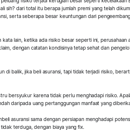
 peluang risiko terjadi kerugian besar seperti kecelakaan B
li sih? dari total itu berapa jumlah premi yang telah diku
ansi, serta seberapa besar keuntungan dari pengeemban
kata lain, ketika ada risiko besar seperti ini, perusahaan
klaim, dengan catatan kondisinya tetap sehat dan pengelo
di balik, jika beli asuransi, tapi tidak terjadi risiko, berar
stru bersyukur karena tidak perlu menghadapi risiko. Apal
endah daripada uang pertanggungan manfaat yang diberika
embeli asuransi sama dengan persiapan menghadapi potens
g tidak terduga, dengan biaya yang fix.