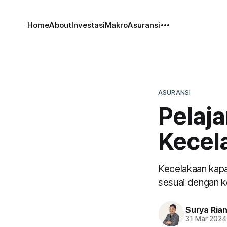
Home
About
Investasi
Makro
Asuransi
ASURANSI
Pelaja
Kecela
Kecelakaan kapa
sesuai dengan k
Surya Ria
31 Mar 2024