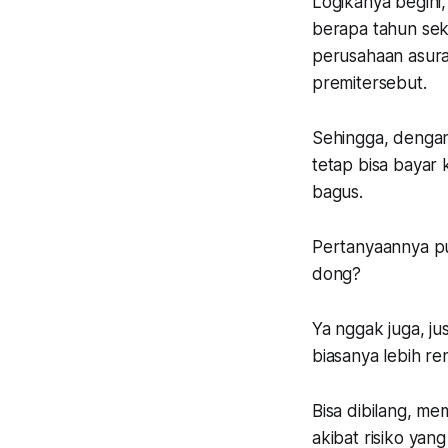
Logikanya begini,
berapa tahun seka
perusahaan asur
premitersebut.
Sehingga, dengan 
tetap bisa bayar 
bagus.
Pertanyaannya pun 
dong?
Ya nggak juga, ju
biasanya lebih r
Bisa dibilang, m
akibat risiko yan