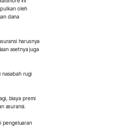
altimore ini
mpulkan oleh
gan dana
 asuransi harusnya
laan asetnya juga
ti nasabah rugi
agi, biaya premi
n asuransi.
i pengeluaran