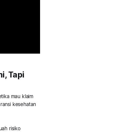
, Tapi
etika mau klaim
suransi kesehatan
ah risiko