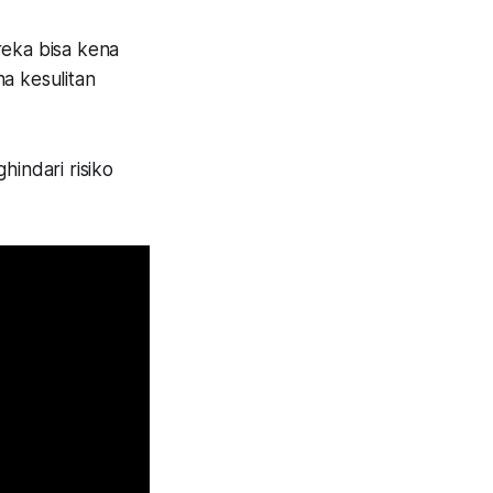
reka bisa kena
a kesulitan
indari risiko