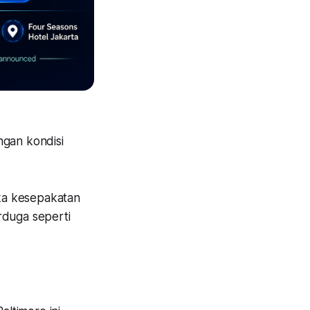
ngan kondisi
ika kesepakatan
rduga seperti