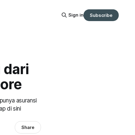
Sign in
Subscribe
 dari
more
 punya asuransi
 di sini
Share