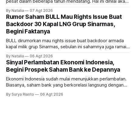
pesat dalam beberapa tahun mendatang. Hal ini dinilai akan
ikut memberikan cuan ke emiten kawasan industri dan real
By Natalia
07 Agt 2026
estate, ada siapa saja mereka?
Rumor Saham BULL Mau Rights Issue Buat
Backdoor 30 Kapal LNG Grup Sinarmas,
Begini Faktanya
BULL dirumorkan mau rights issue buat backdoor armada
kapal milik grup Sinarmas, sebulan ini sahamnya juga ramai
sampai terbang 40 persenan. Gimana prospeknya? apakah
By Natalia
06 Agt 2026
masih menarik dilirik?
Sinyal Perlambatan Ekonomi Indonesia,
Begini Prospek Saham Bank ke Depannya
Ekonomi Indonesia sudah mulai menunjukkan perlambatan.
Biasanya, saham bank yang berkorelasi langsung dengan
dampak kinerja ekonomi. Lalu, bagaimana nasib saham
By Surya Rianto
06 Agt 2026
bank ke depannya?