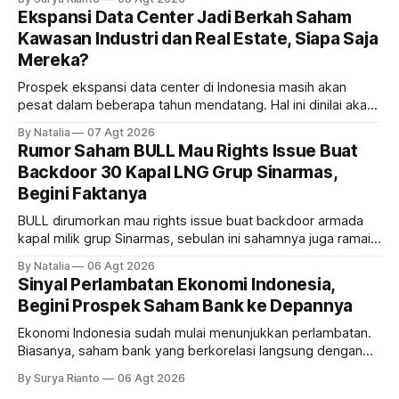
Ekspansi Data Center Jadi Berkah Saham
Kawasan Industri dan Real Estate, Siapa Saja
Mereka?
Prospek ekspansi data center di Indonesia masih akan
pesat dalam beberapa tahun mendatang. Hal ini dinilai akan
ikut memberikan cuan ke emiten kawasan industri dan real
By Natalia
07 Agt 2026
estate, ada siapa saja mereka?
Rumor Saham BULL Mau Rights Issue Buat
Backdoor 30 Kapal LNG Grup Sinarmas,
Begini Faktanya
BULL dirumorkan mau rights issue buat backdoor armada
kapal milik grup Sinarmas, sebulan ini sahamnya juga ramai
sampai terbang 40 persenan. Gimana prospeknya? apakah
By Natalia
06 Agt 2026
masih menarik dilirik?
Sinyal Perlambatan Ekonomi Indonesia,
Begini Prospek Saham Bank ke Depannya
Ekonomi Indonesia sudah mulai menunjukkan perlambatan.
Biasanya, saham bank yang berkorelasi langsung dengan
dampak kinerja ekonomi. Lalu, bagaimana nasib saham
By Surya Rianto
06 Agt 2026
bank ke depannya?