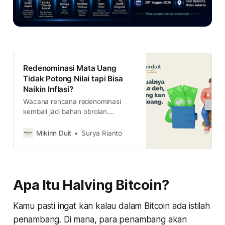
Redenominasi Mata Uang
Tidak Potong Nilai tapi Bisa
Naikin Inflasi?
Wacana rencana redenominasi
kembali jadi bahan obrolan.
Memang apa efek redenominasi
kepada hidup kita? baca
Mikirin Duit
Surya Rianto
pengalaman Turki dan Argentina di
sini.
Apa Itu Halving Bitcoin?
Kamu pasti ingat kan kalau dalam Bitcoin ada istilah
penambang. Di mana, para penambang akan