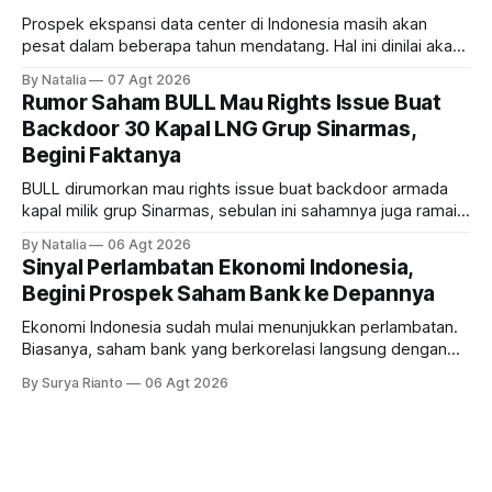
Prospek ekspansi data center di Indonesia masih akan
pesat dalam beberapa tahun mendatang. Hal ini dinilai akan
ikut memberikan cuan ke emiten kawasan industri dan real
By Natalia
07 Agt 2026
estate, ada siapa saja mereka?
Rumor Saham BULL Mau Rights Issue Buat
Backdoor 30 Kapal LNG Grup Sinarmas,
Begini Faktanya
BULL dirumorkan mau rights issue buat backdoor armada
kapal milik grup Sinarmas, sebulan ini sahamnya juga ramai
sampai terbang 40 persenan. Gimana prospeknya? apakah
By Natalia
06 Agt 2026
masih menarik dilirik?
Sinyal Perlambatan Ekonomi Indonesia,
Begini Prospek Saham Bank ke Depannya
Ekonomi Indonesia sudah mulai menunjukkan perlambatan.
Biasanya, saham bank yang berkorelasi langsung dengan
dampak kinerja ekonomi. Lalu, bagaimana nasib saham
By Surya Rianto
06 Agt 2026
bank ke depannya?