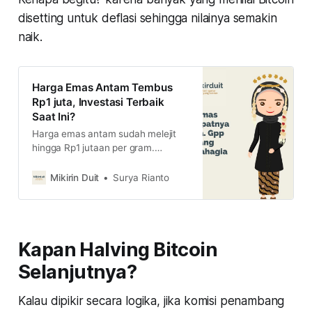
disetting untuk deflasi sehingga nilainya semakin
naik.
Harga Emas Antam Tembus
Rp1 juta, Investasi Terbaik
Saat Ini?
Harga emas antam sudah melejit
hingga Rp1 jutaan per gram.
Apakah, investasi emas menjadi
yang terbaik mengalahkan saham
Mikirin Duit
Surya Rianto
dan crypto?
Kapan Halving Bitcoin
Selanjutnya?
Kalau dipikir secara logika, jika komisi penambang