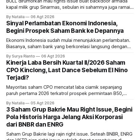
BULL dirumorkan mau rights issue buat backdoor armada
kapal milik grup Sinarmas, sebulan ini sahamnya juga ramai
sampai terbang 40 persenan. Gimana prospeknya? apakah
By Natalia
06 Agt 2026
masih menarik dilirik?
Sinyal Perlambatan Ekonomi Indonesia,
Begini Prospek Saham Bank ke Depannya
Ekonomi Indonesia sudah mulai menunjukkan perlambatan.
Biasanya, saham bank yang berkorelasi langsung dengan
dampak kinerja ekonomi. Lalu, bagaimana nasib saham
By Surya Rianto
06 Agt 2026
bank ke depannya?
Kinerja Laba Bersih Kuartal II/2026 Saham
CPO Kinclong, Last Dance Sebelum El Nino
Terjadi?
Mayoritas saham CPO mencatat laba ciamik sepanjang
paruh pertama 2026 terkatrol prospek permintaan B50,
tetapi risiko El-Nino yang potensi mempengaruhi produksi
By Natalia
05 Agt 2026
diprediksi semakin terlihat mendekati 2027. Kira-kira gimana
3 Saham Grup Bakrie Mau Right Issue, Begini
prospeknya? apakah masih menarik dilirik sektor ini?
Pola Historis Harga Jelang Aksi Korporasi
dari BNBR dan ENRG
Saham Grup Bakrie lagi rajin right issue. Seteah BNBR, ENRG