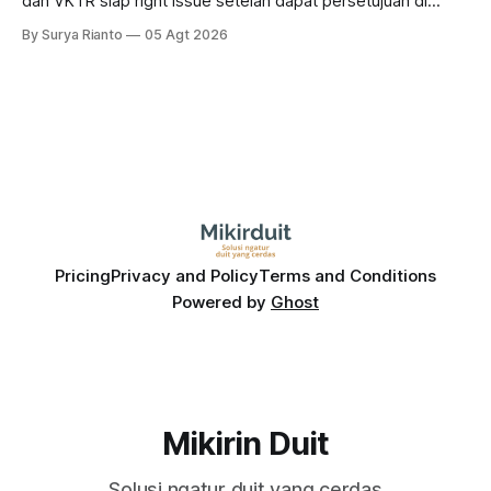
dan VKTR siap right issue setelah dapat persetujuan di
RUPS. Tapi, JGLE masih belum dapat persetujuan. Begini
By Surya Rianto
05 Agt 2026
pola saham Grup Bakrie jelang right issue
Pricing
Privacy and Policy
Terms and Conditions
Powered by
Ghost
Mikirin Duit
Solusi ngatur duit yang cerdas