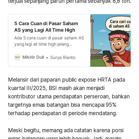
terjual sepanjang paruh pertama sebanyak 8,8 ton.
5 Cara Cuan di Pasar Saham
AS yang Lagi All Time High
Ada 5 cara cuan di pasar saham AS
yang lagi all time high jelang
penurunan suku bunga The Fed.
Simak caranya di sini
Mikirin Duit
Surya Rianto
Melansir dari paparan public expose HRTA pada
kuartal III/2025, BSI masih akan menjadi
kontributor utama pendapatan perseroan, bahkan
targetnya emas batangan bisa mencapai 95%
terhadap pendapatan di periode mendatang.
Meski begitu, memang ada catatan karena porsi
emas batangan yang lebih banyak. Jadi, margin