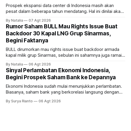
Prospek ekspansi data center di Indonesia masih akan
pesat dalam beberapa tahun mendatang. Hal ini dinilai akan
ikut memberikan cuan ke emiten kawasan industri dan real
By Natalia
07 Agt 2026
estate, ada siapa saja mereka?
Rumor Saham BULL Mau Rights Issue Buat
Backdoor 30 Kapal LNG Grup Sinarmas,
Begini Faktanya
BULL dirumorkan mau rights issue buat backdoor armada
kapal milik grup Sinarmas, sebulan ini sahamnya juga ramai
sampai terbang 40 persenan. Gimana prospeknya? apakah
By Natalia
06 Agt 2026
masih menarik dilirik?
Sinyal Perlambatan Ekonomi Indonesia,
Begini Prospek Saham Bank ke Depannya
Ekonomi Indonesia sudah mulai menunjukkan perlambatan.
Biasanya, saham bank yang berkorelasi langsung dengan
dampak kinerja ekonomi. Lalu, bagaimana nasib saham
By Surya Rianto
06 Agt 2026
bank ke depannya?