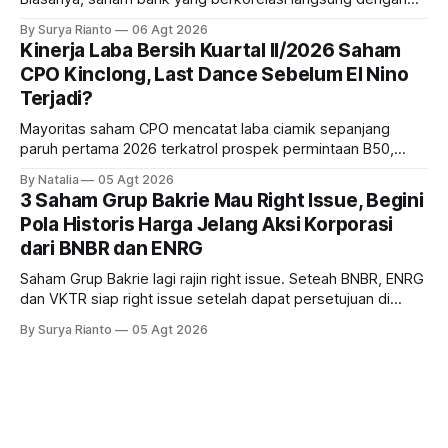
dampak kinerja ekonomi. Lalu, bagaimana nasib saham
By Surya Rianto
06 Agt 2026
bank ke depannya?
Kinerja Laba Bersih Kuartal II/2026 Saham
CPO Kinclong, Last Dance Sebelum El Nino
Terjadi?
Mayoritas saham CPO mencatat laba ciamik sepanjang
paruh pertama 2026 terkatrol prospek permintaan B50,
tetapi risiko El-Nino yang potensi mempengaruhi produksi
By Natalia
05 Agt 2026
diprediksi semakin terlihat mendekati 2027. Kira-kira gimana
3 Saham Grup Bakrie Mau Right Issue, Begini
prospeknya? apakah masih menarik dilirik sektor ini?
Pola Historis Harga Jelang Aksi Korporasi
dari BNBR dan ENRG
Saham Grup Bakrie lagi rajin right issue. Seteah BNBR, ENRG
dan VKTR siap right issue setelah dapat persetujuan di
RUPS. Tapi, JGLE masih belum dapat persetujuan. Begini
By Surya Rianto
05 Agt 2026
pola saham Grup Bakrie jelang right issue