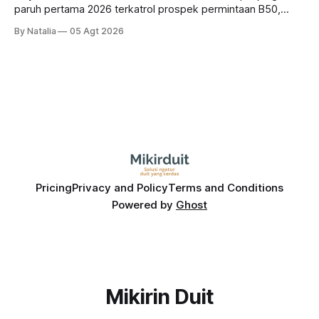
paruh pertama 2026 terkatrol prospek permintaan B50,
tetapi risiko El-Nino yang potensi mempengaruhi produksi
By Natalia
05 Agt 2026
diprediksi semakin terlihat mendekati 2027. Kira-kira gimana
prospeknya? apakah masih menarik dilirik sektor ini?
Pricing
Privacy and Policy
Terms and Conditions
Powered by
Ghost
Mikirin Duit