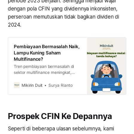
periode 2023 berjalan. Sehingga menjadi wajar
dengan pola CFIN yang dividennya inkonsisten,
perseroan memutuskan tidak bagikan dividen di
2024.
Pembiayaan Bermasalah Naik,
Lampu Kuning Saham
Multifinance?
Tren pembiayaan bermasalah di
sektor multifinance meningkat,
apakah ini tanda lampu kuning
untuk ngejar harga saham sektor
Mikirin Duit
Surya Rianto
tersebut? berikut ulasannya.
Prospek CFIN Ke Depannya
Seperti di beberapa ulasan sebelumnya, kami