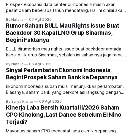
Prospek ekspansi data center di Indonesia masih akan
pesat dalam beberapa tahun mendatang. Hal ini dinilai akan
ikut memberikan cuan ke emiten kawasan industri dan real
By Natalia
07 Agt 2026
estate, ada siapa saja mereka?
Rumor Saham BULL Mau Rights Issue Buat
Backdoor 30 Kapal LNG Grup Sinarmas,
Begini Faktanya
BULL dirumorkan mau rights issue buat backdoor armada
kapal milik grup Sinarmas, sebulan ini sahamnya juga ramai
sampai terbang 40 persenan. Gimana prospeknya? apakah
By Natalia
06 Agt 2026
masih menarik dilirik?
Sinyal Perlambatan Ekonomi Indonesia,
Begini Prospek Saham Bank ke Depannya
Ekonomi Indonesia sudah mulai menunjukkan perlambatan.
Biasanya, saham bank yang berkorelasi langsung dengan
dampak kinerja ekonomi. Lalu, bagaimana nasib saham
By Surya Rianto
06 Agt 2026
bank ke depannya?
Kinerja Laba Bersih Kuartal II/2026 Saham
CPO Kinclong, Last Dance Sebelum El Nino
Terjadi?
Mayoritas saham CPO mencatat laba ciamik sepanjang