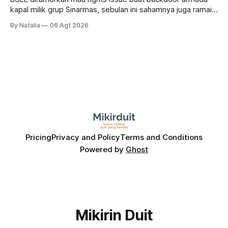
kapal milik grup Sinarmas, sebulan ini sahamnya juga ramai
sampai terbang 40 persenan. Gimana prospeknya? apakah
By Natalia
06 Agt 2026
masih menarik dilirik?
Pricing
Privacy and Policy
Terms and Conditions
Powered by
Ghost
Mikirin Duit