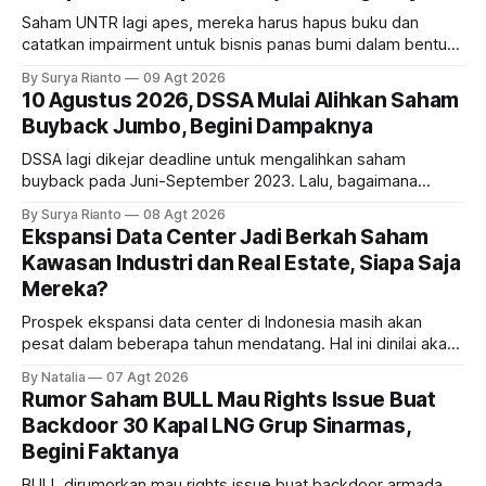
Saham UNTR lagi apes, mereka harus hapus buku dan
catatkan impairment untuk bisnis panas bumi dalam bentuk
investasi dan utang. Lalu, bagaimana dampaknya terhadap
By Surya Rianto
09 Agt 2026
bisnis UNTR?
10 Agustus 2026, DSSA Mulai Alihkan Saham
Buyback Jumbo, Begini Dampaknya
DSSA lagi dikejar deadline untuk mengalihkan saham
buyback pada Juni-September 2023. Lalu, bagaimana
dampaknya kepada harga saham perseroan?
By Surya Rianto
08 Agt 2026
Ekspansi Data Center Jadi Berkah Saham
Kawasan Industri dan Real Estate, Siapa Saja
Mereka?
Prospek ekspansi data center di Indonesia masih akan
pesat dalam beberapa tahun mendatang. Hal ini dinilai akan
ikut memberikan cuan ke emiten kawasan industri dan real
By Natalia
07 Agt 2026
estate, ada siapa saja mereka?
Rumor Saham BULL Mau Rights Issue Buat
Backdoor 30 Kapal LNG Grup Sinarmas,
Begini Faktanya
BULL dirumorkan mau rights issue buat backdoor armada