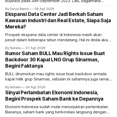
buyback pada Juni-September 2023. Lalu, bagaimana
dampaknya kepada harga saham perseroan?
By Surya Rianto
08 Agt 2026
Ekspansi Data Center Jadi Berkah Saham
Kawasan Industri dan Real Estate, Siapa Saja
Mereka?
Prospek ekspansi data center di Indonesia masih akan
pesat dalam beberapa tahun mendatang. Hal ini dinilai akan
ikut memberikan cuan ke emiten kawasan industri dan real
By Natalia
07 Agt 2026
estate, ada siapa saja mereka?
Rumor Saham BULL Mau Rights Issue Buat
Backdoor 30 Kapal LNG Grup Sinarmas,
Begini Faktanya
BULL dirumorkan mau rights issue buat backdoor armada
kapal milik grup Sinarmas, sebulan ini sahamnya juga ramai
sampai terbang 40 persenan. Gimana prospeknya? apakah
By Natalia
06 Agt 2026
masih menarik dilirik?
Sinyal Perlambatan Ekonomi Indonesia,
Begini Prospek Saham Bank ke Depannya
Ekonomi Indonesia sudah mulai menunjukkan perlambatan.
Biasanya, saham bank yang berkorelasi langsung dengan