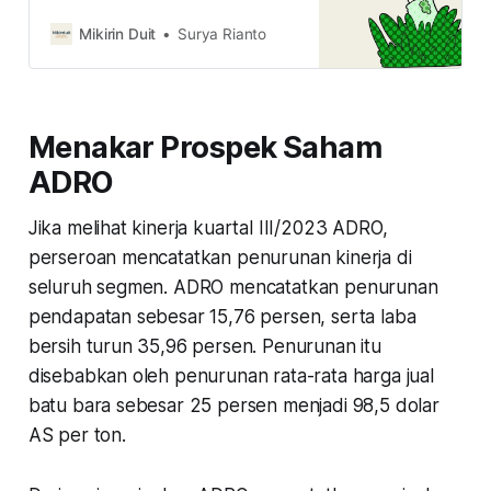
saham batu bara. Kedua negara itu
siap mengimpor lebih banyak batu
Mikirin Duit
Surya Rianto
bara lagi untuk kebutuhan
listriknya. Jadi, saham batu bara
bisa bangkit lagi?
Menakar Prospek Saham
ADRO
Jika melihat kinerja kuartal III/2023 ADRO,
perseroan mencatatkan penurunan kinerja di
seluruh segmen. ADRO mencatatkan penurunan
pendapatan sebesar 15,76 persen, serta laba
bersih turun 35,96 persen. Penurunan itu
disebabkan oleh penurunan rata-rata harga jual
batu bara sebesar 25 persen menjadi 98,5 dolar
AS per ton.