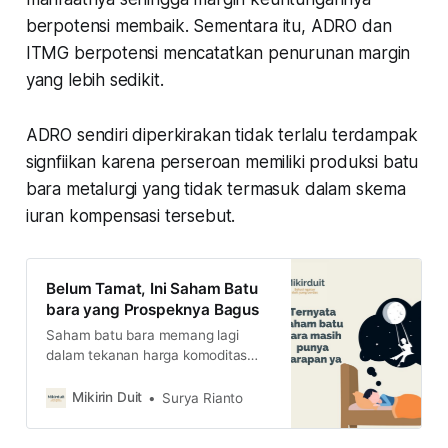
berpotensi membaik. Sementara itu, ADRO dan
ITMG berpotensi mencatatkan penurunan margin
yang lebih sedikit.
ADRO sendiri diperkirakan tidak terlalu terdampak
signfiikan karena perseroan memiliki produksi batu
bara metalurgi yang tidak termasuk dalam skema
iuran kompensasi tersebut.
Belum Tamat, Ini Saham Batu
bara yang Prospeknya Bagus
Saham batu bara memang lagi
dalam tekanan harga komoditas
turun, kampanye ramah
lingkungan, hingga royalti yang
Mikirin Duit
Surya Rianto
selangit. Apakah masih ada masa
depan untuk saham batu bara?