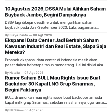
10 Agustus 2026, DSSA Mulai Alihkan Saham
Buyback Jumbo, Begini Dampaknya
DSSA lagi dikejar deadline untuk mengalihkan saham
buyback pada Juni-September 2023. Lalu, bagaimana
dampaknya kepada harga saham perseroan?
By Surya Rianto
08 Agt 2026
Ekspansi Data Center Jadi Berkah Saham
Kawasan Industri dan Real Estate, Siapa Saja
Mereka?
Prospek ekspansi data center di Indonesia masih akan
pesat dalam beberapa tahun mendatang. Hal ini dinilai akan
ikut memberikan cuan ke emiten kawasan industri dan real
By Natalia
07 Agt 2026
estate, ada siapa saja mereka?
Rumor Saham BULL Mau Rights Issue Buat
Backdoor 30 Kapal LNG Grup Sinarmas,
Begini Faktanya
BULL dirumorkan mau rights issue buat backdoor armada
kapal milik grup Sinarmas, sebulan ini sahamnya juga ramai
sampai terbang 40 persenan. Gimana prospeknya? apakah
By Natalia
06 Agt 2026