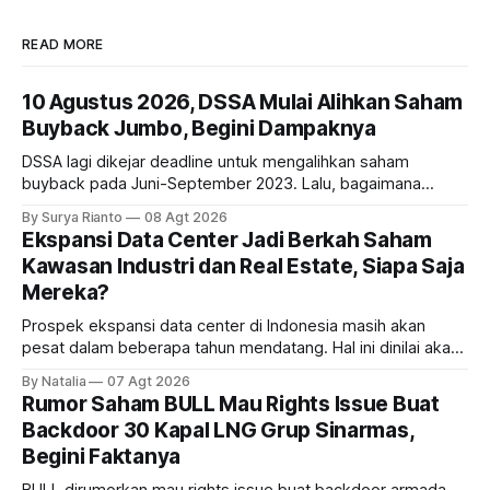
READ MORE
10 Agustus 2026, DSSA Mulai Alihkan Saham
Buyback Jumbo, Begini Dampaknya
DSSA lagi dikejar deadline untuk mengalihkan saham
buyback pada Juni-September 2023. Lalu, bagaimana
dampaknya kepada harga saham perseroan?
By Surya Rianto
08 Agt 2026
Ekspansi Data Center Jadi Berkah Saham
Kawasan Industri dan Real Estate, Siapa Saja
Mereka?
Prospek ekspansi data center di Indonesia masih akan
pesat dalam beberapa tahun mendatang. Hal ini dinilai akan
ikut memberikan cuan ke emiten kawasan industri dan real
By Natalia
07 Agt 2026
estate, ada siapa saja mereka?
Rumor Saham BULL Mau Rights Issue Buat
Backdoor 30 Kapal LNG Grup Sinarmas,
Begini Faktanya