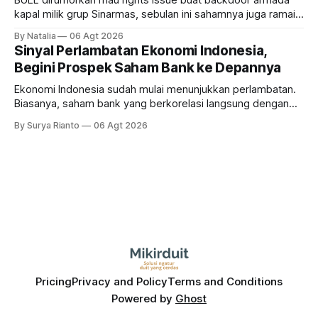
BULL dirumorkan mau rights issue buat backdoor armada
kapal milik grup Sinarmas, sebulan ini sahamnya juga ramai
sampai terbang 40 persenan. Gimana prospeknya? apakah
By Natalia
06 Agt 2026
masih menarik dilirik?
Sinyal Perlambatan Ekonomi Indonesia,
Begini Prospek Saham Bank ke Depannya
Ekonomi Indonesia sudah mulai menunjukkan perlambatan.
Biasanya, saham bank yang berkorelasi langsung dengan
dampak kinerja ekonomi. Lalu, bagaimana nasib saham
By Surya Rianto
06 Agt 2026
bank ke depannya?
Pricing
Privacy and Policy
Terms and Conditions
Powered by
Ghost