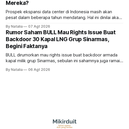
Mereka?
Prospek ekspansi data center di Indonesia masih akan
pesat dalam beberapa tahun mendatang. Hal ini dinilai akan
ikut memberikan cuan ke emiten kawasan industri dan real
By Natalia
07 Agt 2026
estate, ada siapa saja mereka?
Rumor Saham BULL Mau Rights Issue Buat
Backdoor 30 Kapal LNG Grup Sinarmas,
Begini Faktanya
BULL dirumorkan mau rights issue buat backdoor armada
kapal milik grup Sinarmas, sebulan ini sahamnya juga ramai
sampai terbang 40 persenan. Gimana prospeknya? apakah
By Natalia
06 Agt 2026
masih menarik dilirik?