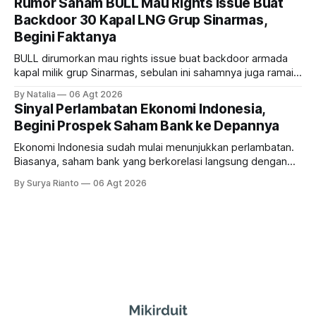
Rumor Saham BULL Mau Rights Issue Buat
Backdoor 30 Kapal LNG Grup Sinarmas,
Begini Faktanya
BULL dirumorkan mau rights issue buat backdoor armada
kapal milik grup Sinarmas, sebulan ini sahamnya juga ramai
sampai terbang 40 persenan. Gimana prospeknya? apakah
By Natalia
06 Agt 2026
masih menarik dilirik?
Sinyal Perlambatan Ekonomi Indonesia,
Begini Prospek Saham Bank ke Depannya
Ekonomi Indonesia sudah mulai menunjukkan perlambatan.
Biasanya, saham bank yang berkorelasi langsung dengan
dampak kinerja ekonomi. Lalu, bagaimana nasib saham
By Surya Rianto
06 Agt 2026
bank ke depannya?