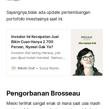
Sayangnya,tidak ada update perkembangan
portofolio investasinya saat ini.
Investor Ini Kecepatan Jual
Bikin Cuan Hanya 2.700
Persen, Nyesel Gak Ya?
Investor ritel sering merasa, yah
pas dijual malah meroket. Namun,
hal ini ternyata nggak cuma
kejadian di ritel, tapi juga ke
Mikirin Duit
Surya Rianto
investor besar seperti Cathie Wood.
Kira-kira, dia ada nyesel gitu nggak
ya?
Pengorbanan Brosseau
Meski terlihat sangat enak di mana saat usia masih