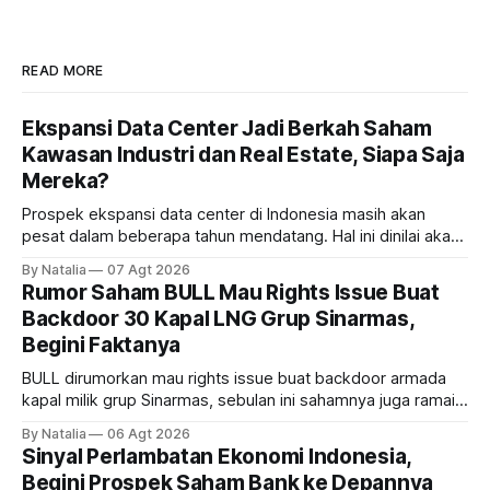
READ MORE
Ekspansi Data Center Jadi Berkah Saham
Kawasan Industri dan Real Estate, Siapa Saja
Mereka?
Prospek ekspansi data center di Indonesia masih akan
pesat dalam beberapa tahun mendatang. Hal ini dinilai akan
ikut memberikan cuan ke emiten kawasan industri dan real
By Natalia
07 Agt 2026
estate, ada siapa saja mereka?
Rumor Saham BULL Mau Rights Issue Buat
Backdoor 30 Kapal LNG Grup Sinarmas,
Begini Faktanya
BULL dirumorkan mau rights issue buat backdoor armada
kapal milik grup Sinarmas, sebulan ini sahamnya juga ramai
sampai terbang 40 persenan. Gimana prospeknya? apakah
By Natalia
06 Agt 2026
masih menarik dilirik?
Sinyal Perlambatan Ekonomi Indonesia,
Begini Prospek Saham Bank ke Depannya