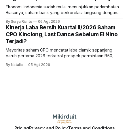
Ekonomi Indonesia sudah mulai menunjukkan perlambatan.
Biasanya, saham bank yang berkorelasi langsung dengan
dampak kinerja ekonomi. Lalu, bagaimana nasib saham
By Surya Rianto
06 Agt 2026
bank ke depannya?
Kinerja Laba Bersih Kuartal II/2026 Saham
CPO Kinclong, Last Dance Sebelum El Nino
Terjadi?
Mayoritas saham CPO mencatat laba ciamik sepanjang
paruh pertama 2026 terkatrol prospek permintaan B50,
tetapi risiko El-Nino yang potensi mempengaruhi produksi
By Natalia
05 Agt 2026
diprediksi semakin terlihat mendekati 2027. Kira-kira gimana
prospeknya? apakah masih menarik dilirik sektor ini?
Pricing
Privacy and Policy
Terms and Conditions