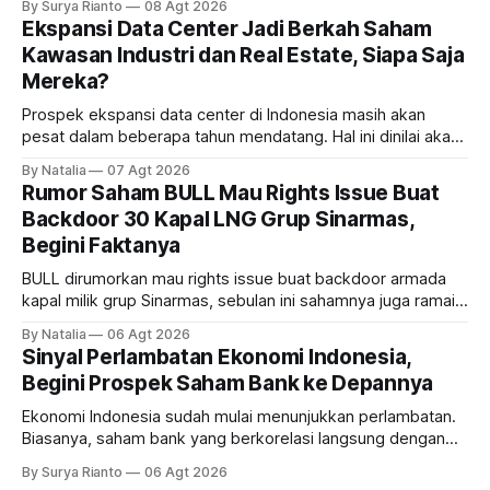
By Surya Rianto
08 Agt 2026
Ekspansi Data Center Jadi Berkah Saham
Kawasan Industri dan Real Estate, Siapa Saja
Mereka?
Prospek ekspansi data center di Indonesia masih akan
pesat dalam beberapa tahun mendatang. Hal ini dinilai akan
ikut memberikan cuan ke emiten kawasan industri dan real
By Natalia
07 Agt 2026
estate, ada siapa saja mereka?
Rumor Saham BULL Mau Rights Issue Buat
Backdoor 30 Kapal LNG Grup Sinarmas,
Begini Faktanya
BULL dirumorkan mau rights issue buat backdoor armada
kapal milik grup Sinarmas, sebulan ini sahamnya juga ramai
sampai terbang 40 persenan. Gimana prospeknya? apakah
By Natalia
06 Agt 2026
masih menarik dilirik?
Sinyal Perlambatan Ekonomi Indonesia,
Begini Prospek Saham Bank ke Depannya
Ekonomi Indonesia sudah mulai menunjukkan perlambatan.
Biasanya, saham bank yang berkorelasi langsung dengan
dampak kinerja ekonomi. Lalu, bagaimana nasib saham
By Surya Rianto
06 Agt 2026
bank ke depannya?