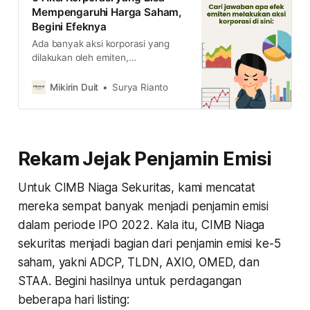
Mempengaruhi Harga Saham,
Begini Efeknya
Ada banyak aksi korporasi yang
dilakukan oleh emiten,
pertanyaannya, kira-kira apa
efeknya ke harga saham? untuk
Mikirin Duit
Surya Rianto
tahu itu semua kamu bisa cek di
sini ya.
Rekam Jejak Penjamin Emisi
Untuk CIMB Niaga Sekuritas, kami mencatat
mereka sempat banyak menjadi penjamin emisi
dalam periode IPO 2022. Kala itu, CIMB Niaga
sekuritas menjadi bagian dari penjamin emisi ke-5
saham, yakni ADCP, TLDN, AXIO, OMED, dan
STAA. Begini hasilnya untuk perdagangan
beberapa hari listing: