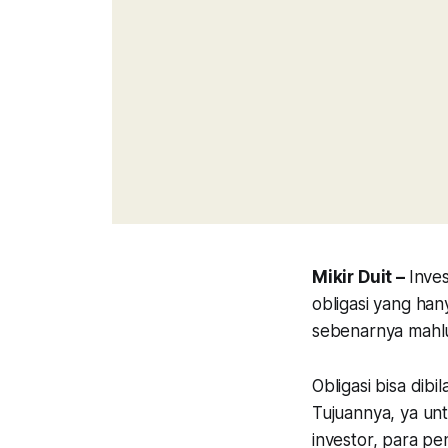
Mikir Duit –
Inves
obligasi yang ha
sebenarnya mahlu
Obligasi bisa dib
Tujuannya, ya un
investor, para pe