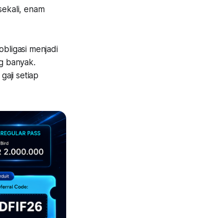
sekali, enam
bligasi menjadi
g banyak.
aji setiap