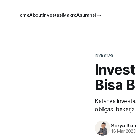
Home
About
Investasi
Makro
Asuransi
INVESTASI
Invest
Bisa B
Katanya investas
obligasi bekerja d
Surya Ria
18 Mar 2023