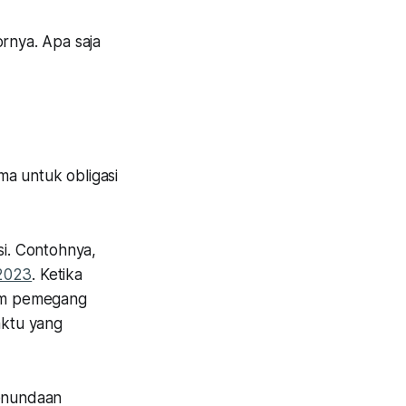
tornya. Apa saja
ama untuk obligasi
i. Contohnya,
 2023
. Ketika
um pemegang
aktu yang
penundaan