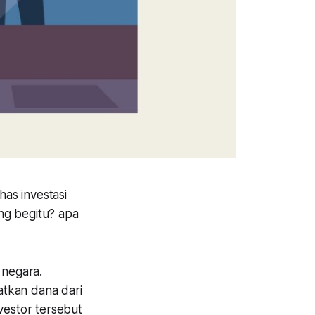
has investasi
ng begitu? apa
 negara.
atkan dana dari
vestor tersebut