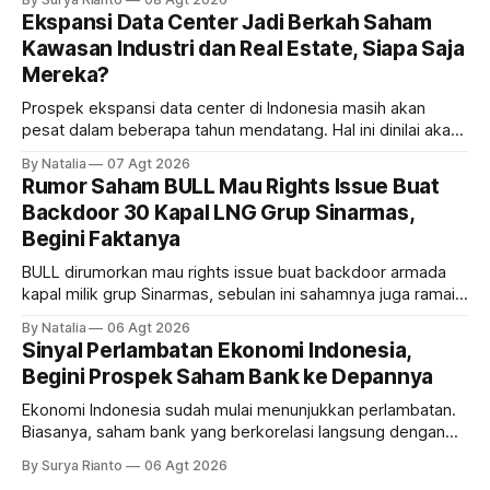
Ekspansi Data Center Jadi Berkah Saham
Kawasan Industri dan Real Estate, Siapa Saja
Mereka?
Prospek ekspansi data center di Indonesia masih akan
pesat dalam beberapa tahun mendatang. Hal ini dinilai akan
ikut memberikan cuan ke emiten kawasan industri dan real
By Natalia
07 Agt 2026
estate, ada siapa saja mereka?
Rumor Saham BULL Mau Rights Issue Buat
Backdoor 30 Kapal LNG Grup Sinarmas,
Begini Faktanya
BULL dirumorkan mau rights issue buat backdoor armada
kapal milik grup Sinarmas, sebulan ini sahamnya juga ramai
sampai terbang 40 persenan. Gimana prospeknya? apakah
By Natalia
06 Agt 2026
masih menarik dilirik?
Sinyal Perlambatan Ekonomi Indonesia,
Begini Prospek Saham Bank ke Depannya
Ekonomi Indonesia sudah mulai menunjukkan perlambatan.
Biasanya, saham bank yang berkorelasi langsung dengan
dampak kinerja ekonomi. Lalu, bagaimana nasib saham
By Surya Rianto
06 Agt 2026
bank ke depannya?