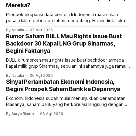
Mereka?
Prospek ekspansi data center di Indonesia masih akan
pesat dalam beberapa tahun mendatang. Hal ini dinilai akan
ikut memberikan cuan ke emiten kawasan industri dan real
By Natalia
07 Agt 2026
estate, ada siapa saja mereka?
Rumor Saham BULL Mau Rights Issue Buat
Backdoor 30 Kapal LNG Grup Sinarmas,
Begini Faktanya
BULL dirumorkan mau rights issue buat backdoor armada
kapal milik grup Sinarmas, sebulan ini sahamnya juga ramai
sampai terbang 40 persenan. Gimana prospeknya? apakah
By Natalia
06 Agt 2026
masih menarik dilirik?
Sinyal Perlambatan Ekonomi Indonesia,
Begini Prospek Saham Bank ke Depannya
Ekonomi Indonesia sudah mulai menunjukkan perlambatan.
Biasanya, saham bank yang berkorelasi langsung dengan
dampak kinerja ekonomi. Lalu, bagaimana nasib saham
By Surya Rianto
06 Agt 2026
bank ke depannya?