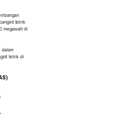
ngembangan
ngkit listrik
20 megawatt di
 dalam
t listrik di