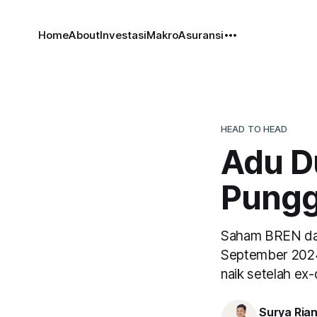
Home
About
Investasi
Makro
Asuransi
HEAD TO HEAD
Adu D
Pungg
Saham BREN dan
September 2024
naik setelah ex-
Surya Ria