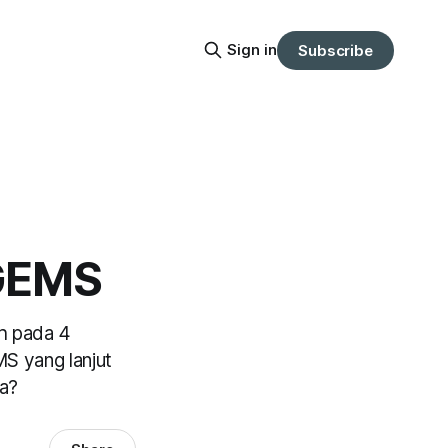
Sign in
Subscribe
 GEMS
h pada 4
S yang lanjut
ya?