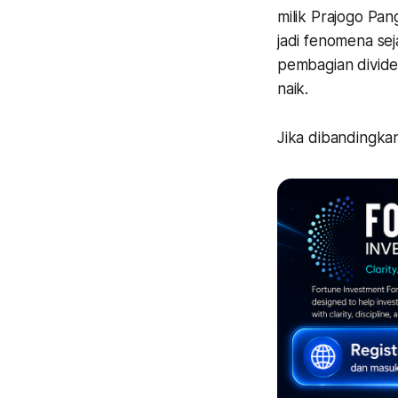
milik Prajogo Pa
jadi fenomena se
pembagian divide
naik.
Jika dibandingka