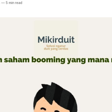
4
—
5 min read