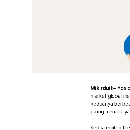
Mikirduit –
Ada d
market global me
keduanya berbeda
paling menarik ya
Kedua emiten ters