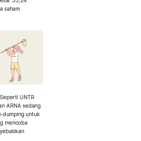
ebesar 35,24
pa saham
 Seperti UNTR
kan ARNA sedang
ti-dumping untuk
ang mencoba
nyebabkan