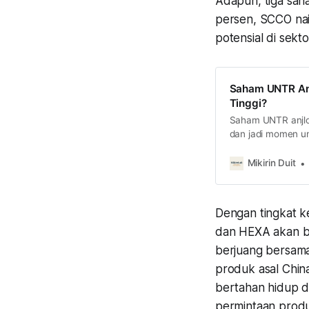
Adapun, tiga saha
persen, SCCO na
potensial di sekto
Saham UNTR Anj
Tinggi?
Saham UNTR anjlo
dan jadi momen un
selengkapnya di si
Mikirin Duit
Dengan tingkat k
dan HEXA akan b
berjuang bersama
produk asal Chin
bertahan hidup 
permintaan prod