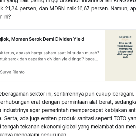
m yang naik paling tinggi di sektor ini antara lain KING s
ik 21,34 persen, dan MDRN naik 16,67 persen. Namun, a
r ini?
lok, Momen Serok Demi Dividen Yield
k terus, apakah harga saham saat ini sudah murah?
tuk serok dan dapatkan dividen yield tinggi? baca
ni
Surya Rianto
eberagaman sektor ini, sentimennya pun cukup beragam.
erhubungan erat dengan permintaan alat berat, sedang
 industrinya agar pemerintah mempercepat kebijakan an
a. Serta, ada juga emiten produk sanitasi seperti TOTO y
di tengah tekanan ekonomi global yang melambat dan me
uknya mengalami penurunan.