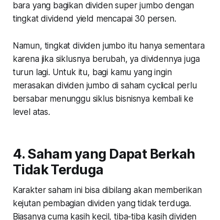
bara yang bagikan dividen super jumbo dengan
tingkat dividend yield mencapai 30 persen.
Namun, tingkat dividen jumbo itu hanya sementara
karena jika siklusnya berubah, ya dividennya juga
turun lagi. Untuk itu, bagi kamu yang ingin
merasakan dividen jumbo di saham cyclical perlu
bersabar menunggu siklus bisnisnya kembali ke
level atas.
4. Saham yang Dapat Berkah
Tidak Terduga
Karakter saham ini bisa dibilang akan memberikan
kejutan pembagian dividen yang tidak terduga.
Biasanya cuma kasih kecil, tiba-tiba kasih dividen