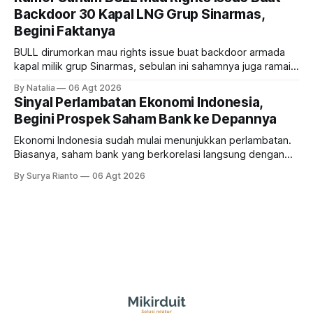
Backdoor 30 Kapal LNG Grup Sinarmas,
Begini Faktanya
BULL dirumorkan mau rights issue buat backdoor armada
kapal milik grup Sinarmas, sebulan ini sahamnya juga ramai
sampai terbang 40 persenan. Gimana prospeknya? apakah
By Natalia
06 Agt 2026
masih menarik dilirik?
Sinyal Perlambatan Ekonomi Indonesia,
Begini Prospek Saham Bank ke Depannya
Ekonomi Indonesia sudah mulai menunjukkan perlambatan.
Biasanya, saham bank yang berkorelasi langsung dengan
dampak kinerja ekonomi. Lalu, bagaimana nasib saham
By Surya Rianto
06 Agt 2026
bank ke depannya?