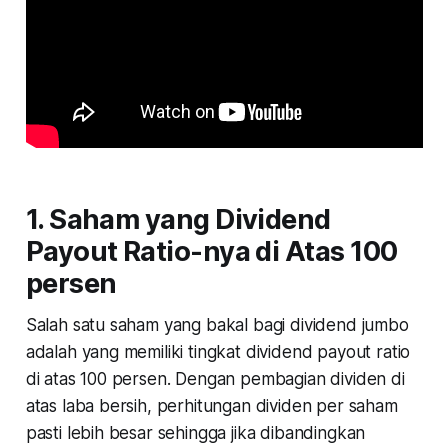
1. Saham yang Dividend
Payout Ratio-nya di Atas 100
persen
Salah satu saham yang bakal bagi dividend jumbo
adalah yang memiliki tingkat dividend payout ratio
di atas 100 persen. Dengan pembagian dividen di
atas laba bersih, perhitungan dividen per saham
pasti lebih besar sehingga jika dibandingkan