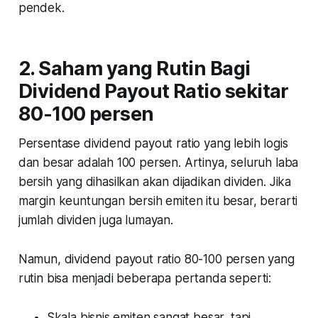
pendek.
2. Saham yang Rutin Bagi
Dividend Payout Ratio sekitar
80-100 persen
Persentase dividend payout ratio yang lebih logis
dan besar adalah 100 persen. Artinya, seluruh laba
bersih yang dihasilkan akan dijadikan dividen. Jika
margin keuntungan bersih emiten itu besar, berarti
jumlah dividen juga lumayan.
Namun, dividend payout ratio 80-100 persen yang
rutin bisa menjadi beberapa pertanda seperti:
Skala bisnis emiten sangat besar, tapi