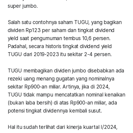
super jumbo.
Salah satu contohnya saham TUGU, yang bagikan
dividen Rp123 per saham dan tingkat dividend
yield saat pengumuman tembus 10,6 persen.
Padahal, secara historis tingkat dividend yield
TUGU dari 2019-2023 itu sekitar 2-4 persen.
TUGU membagikan dividen jumbo disebabkan ada
rezeki uang menang gugatan yang nominalnya
sekitar Rp900-an miliar. Artinya, jika di 2024,
TUGU tidak mampu mencatatkan nominal kenaikan
(bukan laba bersih) di atas Rp900-an miliar, ada
potensi tingkat dividennya kembali susut.
Hal itu sudah terlihat dari kinerja kuartal I/2024,