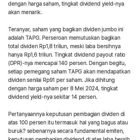
dengan harga saham, tingkat dividend yield-nya
akan menarik.
Teranyar, saham yang bagikan dividen jumbo ini
adalah TAPG. Perseroan memutuskan bagikan
total dividen Rp1,8 triliun, meski laba bersihnya
hanya Rp1,6 triliun. Tingkat dividend payout ratio
(DPR)-nya mencapai 140 persen. Dengan begitu,
setiap pemegang saham TAPG akan mendapatkan
dividen senilai Rp91 per saham. Jika dihitung
dengan harga saham per 8 Mei 2024, tingkat
dividend yield-nya sekitar 14 persen.
Pertanyaannya keputusan pembagian dividen di
atas 100 persen itu termasuk hal yang bagus atau
buruk? sebenarnya secara fundamental emiten,
keputusan pembagian dividend di atas laba bersih