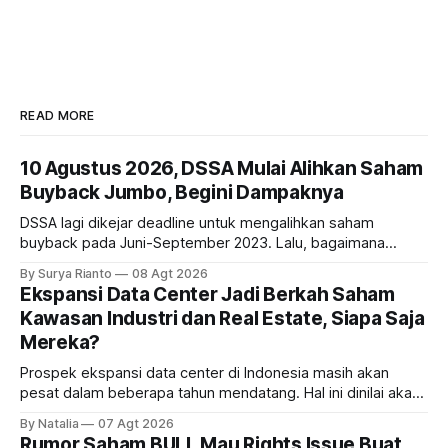
READ MORE
10 Agustus 2026, DSSA Mulai Alihkan Saham
Buyback Jumbo, Begini Dampaknya
DSSA lagi dikejar deadline untuk mengalihkan saham
buyback pada Juni-September 2023. Lalu, bagaimana
dampaknya kepada harga saham perseroan?
By Surya Rianto
08 Agt 2026
Ekspansi Data Center Jadi Berkah Saham
Kawasan Industri dan Real Estate, Siapa Saja
Mereka?
Prospek ekspansi data center di Indonesia masih akan
pesat dalam beberapa tahun mendatang. Hal ini dinilai akan
ikut memberikan cuan ke emiten kawasan industri dan real
By Natalia
07 Agt 2026
estate, ada siapa saja mereka?
Rumor Saham BULL Mau Rights Issue Buat