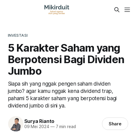
INVESTASI
5 Karakter Saham yang
Berpotensi Bagi Dividen
Jumbo
Siapa sih yang nggak pengen saham dividen
jumbo? agar kamu nggak kena dividend trap,
pahami 5 karakter saham yang berpotensi bagi
dividend jumbo di sini ya.
Surya Rianto
Share
09 Mei 2024
—
7 min read