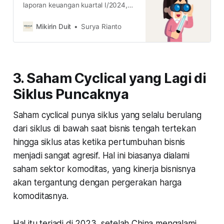
laporan keuangan kuartal I/2024,
dari hasil kinerja tersebut, mana
saham yang lebih menarik?
Mikirin Duit
Surya Rianto
3. Saham Cyclical yang Lagi di
Siklus Puncaknya
Saham cyclical punya siklus yang selalu berulang
dari siklus di bawah saat bisnis tengah tertekan
hingga siklus atas ketika pertumbuhan bisnis
menjadi sangat agresif. Hal ini biasanya dialami
saham sektor komoditas, yang kinerja bisnisnya
akan tergantung dengan pergerakan harga
komoditasnya.
Hal itu terjadi di 2023, setelah China mengalami