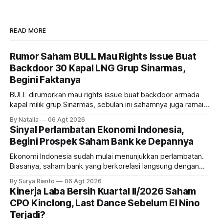
READ MORE
Rumor Saham BULL Mau Rights Issue Buat
Backdoor 30 Kapal LNG Grup Sinarmas,
Begini Faktanya
BULL dirumorkan mau rights issue buat backdoor armada
kapal milik grup Sinarmas, sebulan ini sahamnya juga ramai
sampai terbang 40 persenan. Gimana prospeknya? apakah
By Natalia
06 Agt 2026
masih menarik dilirik?
Sinyal Perlambatan Ekonomi Indonesia,
Begini Prospek Saham Bank ke Depannya
Ekonomi Indonesia sudah mulai menunjukkan perlambatan.
Biasanya, saham bank yang berkorelasi langsung dengan
dampak kinerja ekonomi. Lalu, bagaimana nasib saham
By Surya Rianto
06 Agt 2026
bank ke depannya?
Kinerja Laba Bersih Kuartal II/2026 Saham
CPO Kinclong, Last Dance Sebelum El Nino
Terjadi?