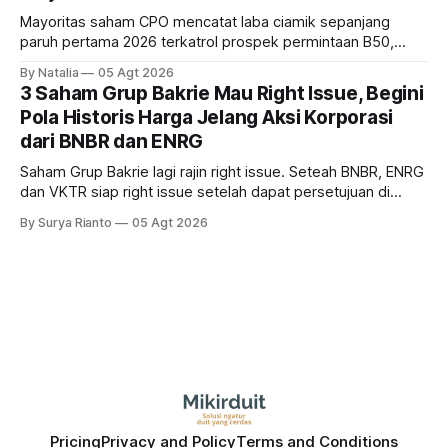
Mayoritas saham CPO mencatat laba ciamik sepanjang
paruh pertama 2026 terkatrol prospek permintaan B50,
tetapi risiko El-Nino yang potensi mempengaruhi produksi
By Natalia
05 Agt 2026
diprediksi semakin terlihat mendekati 2027. Kira-kira gimana
3 Saham Grup Bakrie Mau Right Issue, Begini
prospeknya? apakah masih menarik dilirik sektor ini?
Pola Historis Harga Jelang Aksi Korporasi
dari BNBR dan ENRG
Saham Grup Bakrie lagi rajin right issue. Seteah BNBR, ENRG
dan VKTR siap right issue setelah dapat persetujuan di
RUPS. Tapi, JGLE masih belum dapat persetujuan. Begini
By Surya Rianto
05 Agt 2026
pola saham Grup Bakrie jelang right issue
Pricing
Privacy and Policy
Terms and Conditions