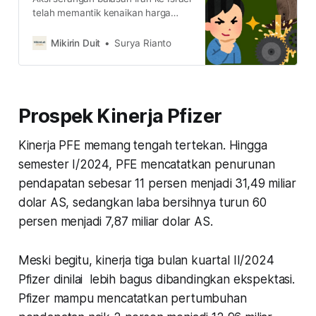
telah memantik kenaikan harga
minyak. Emiten minyak global yang
mengelola banyak ladang migas di
Mikirin Duit
Surya Rianto
dunia sangat diuntungkan. Lalu,
siapa 3 besar pemain hulu migas
yang sahamnya menarik dilirik?
Prospek Kinerja Pfizer
Kinerja PFE memang tengah tertekan. Hingga
semester I/2024, PFE mencatatkan penurunan
pendapatan sebesar 11 persen menjadi 31,49 miliar
dolar AS, sedangkan laba bersihnya turun 60
persen menjadi 7,87 miliar dolar AS.
Meski begitu, kinerja tiga bulan kuartal II/2024
Pfizer dinilai lebih bagus dibandingkan ekspektasi.
Pfizer mampu mencatatkan pertumbuhan