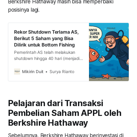
Berkshire Hathaway masih bisa memperbaiki
posisinya lagi.
Rekor Shutdown Terlama AS,
Berikut 5 Saham yang Bisa
Dilirik untuk Bottom Fishing
Pemerintah AS telah melakukan
shutdown hingga 40 hari (menjadi
rekor terlama sepanjang masa).
Lalu, bagaimana efeknya ke pasar
Mikirin Duit
Surya Rianto
saham AS? apakah ada peluang
yang bisa dimanfaatkan?
Pelajaran dari Transaksi
Pembelian Saham APPL oleh
Berkshire Hathaway
Sebelumnya, Berkshire Hathaway berinvestasi di