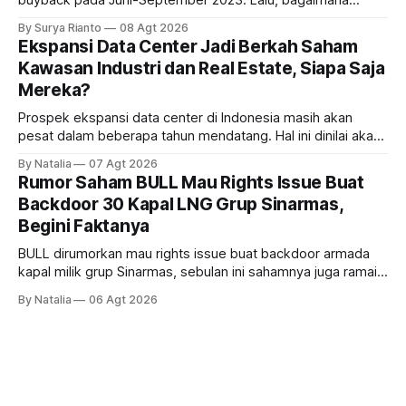
buyback pada Juni-September 2023. Lalu, bagaimana
dampaknya kepada harga saham perseroan?
By Surya Rianto
08 Agt 2026
Ekspansi Data Center Jadi Berkah Saham
Kawasan Industri dan Real Estate, Siapa Saja
Mereka?
Prospek ekspansi data center di Indonesia masih akan
pesat dalam beberapa tahun mendatang. Hal ini dinilai akan
ikut memberikan cuan ke emiten kawasan industri dan real
By Natalia
07 Agt 2026
estate, ada siapa saja mereka?
Rumor Saham BULL Mau Rights Issue Buat
Backdoor 30 Kapal LNG Grup Sinarmas,
Begini Faktanya
BULL dirumorkan mau rights issue buat backdoor armada
kapal milik grup Sinarmas, sebulan ini sahamnya juga ramai
sampai terbang 40 persenan. Gimana prospeknya? apakah
By Natalia
06 Agt 2026
masih menarik dilirik?