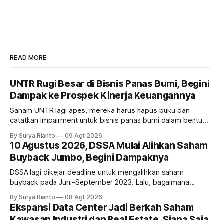
READ MORE
UNTR Rugi Besar di Bisnis Panas Bumi, Begini
Dampak ke Prospek Kinerja Keuangannya
Saham UNTR lagi apes, mereka harus hapus buku dan
catatkan impairment untuk bisnis panas bumi dalam bentuk
investasi dan utang. Lalu, bagaimana dampaknya terhadap
By Surya Rianto
09 Agt 2026
bisnis UNTR?
10 Agustus 2026, DSSA Mulai Alihkan Saham
Buyback Jumbo, Begini Dampaknya
DSSA lagi dikejar deadline untuk mengalihkan saham
buyback pada Juni-September 2023. Lalu, bagaimana
dampaknya kepada harga saham perseroan?
By Surya Rianto
08 Agt 2026
Ekspansi Data Center Jadi Berkah Saham
Kawasan Industri dan Real Estate, Siapa Saja