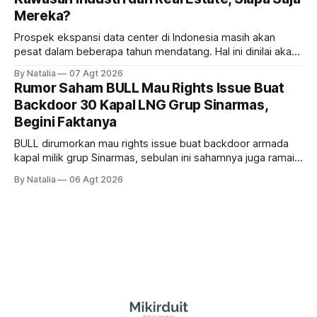
Mereka?
Prospek ekspansi data center di Indonesia masih akan
pesat dalam beberapa tahun mendatang. Hal ini dinilai akan
ikut memberikan cuan ke emiten kawasan industri dan real
By Natalia
07 Agt 2026
estate, ada siapa saja mereka?
Rumor Saham BULL Mau Rights Issue Buat
Backdoor 30 Kapal LNG Grup Sinarmas,
Begini Faktanya
BULL dirumorkan mau rights issue buat backdoor armada
kapal milik grup Sinarmas, sebulan ini sahamnya juga ramai
sampai terbang 40 persenan. Gimana prospeknya? apakah
By Natalia
06 Agt 2026
masih menarik dilirik?