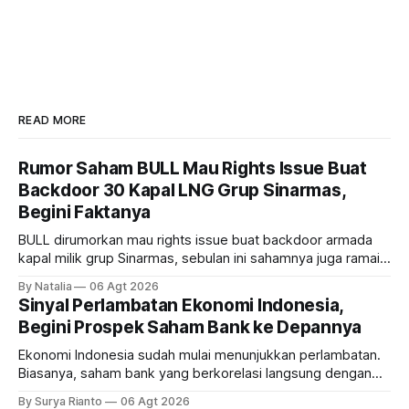
READ MORE
Rumor Saham BULL Mau Rights Issue Buat
Backdoor 30 Kapal LNG Grup Sinarmas,
Begini Faktanya
BULL dirumorkan mau rights issue buat backdoor armada
kapal milik grup Sinarmas, sebulan ini sahamnya juga ramai
sampai terbang 40 persenan. Gimana prospeknya? apakah
By Natalia
06 Agt 2026
masih menarik dilirik?
Sinyal Perlambatan Ekonomi Indonesia,
Begini Prospek Saham Bank ke Depannya
Ekonomi Indonesia sudah mulai menunjukkan perlambatan.
Biasanya, saham bank yang berkorelasi langsung dengan
dampak kinerja ekonomi. Lalu, bagaimana nasib saham
By Surya Rianto
06 Agt 2026