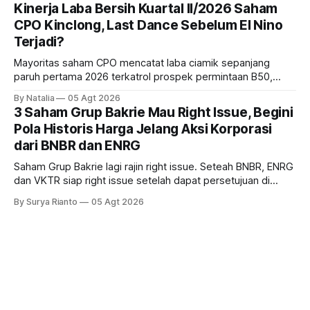
bank ke depannya?
Kinerja Laba Bersih Kuartal II/2026 Saham
CPO Kinclong, Last Dance Sebelum El Nino
Terjadi?
Mayoritas saham CPO mencatat laba ciamik sepanjang
paruh pertama 2026 terkatrol prospek permintaan B50,
tetapi risiko El-Nino yang potensi mempengaruhi produksi
By Natalia
05 Agt 2026
diprediksi semakin terlihat mendekati 2027. Kira-kira gimana
3 Saham Grup Bakrie Mau Right Issue, Begini
prospeknya? apakah masih menarik dilirik sektor ini?
Pola Historis Harga Jelang Aksi Korporasi
dari BNBR dan ENRG
Saham Grup Bakrie lagi rajin right issue. Seteah BNBR, ENRG
dan VKTR siap right issue setelah dapat persetujuan di
RUPS. Tapi, JGLE masih belum dapat persetujuan. Begini
By Surya Rianto
05 Agt 2026
pola saham Grup Bakrie jelang right issue