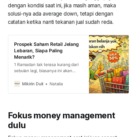
dengan kondisi saat ini, jika masih aman, maka
solusi-nya ada average down, tetapi dengan
catatan ketika nanti tekanan jual sudah reda.
Prospek Saham Retail Jelang
Lebaran, Siapa Paling
Menarik?
1 Ramadan tak terasa kurang dari
sebulan lagi, biasanya ini akan
menjadi momentum paling optimal
bagi pertumbuhan bisnis retail.
Mikirin Duit
Natalia
Kira-kira gimana prospeknya dan
siapa yang paling menarik dilirik
saham-nya?
Fokus money management
dulu